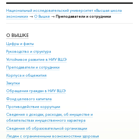
Национальный исследовательский университет «Высшая школа
экономики»
→
О Вышке
→
Преподаватели и сотрудники
О ВЫШКЕ
ОБ
Цифры и факты
Ли
Руководство и структура
Дов
Устойчивое развитие в НИУ ВШЭ
Ол
Преподаватели и сотрудники
При
Корпуса и общежития
Вы
Закупки
При
Обращения граждан в НИУ ВШЭ
Ас
Фонд целевого капитала
До
Противодействие коррупции
Цен
Сведения о доходах, расходах, об имуществе и
Би
обязательствах имущественного характера
Об
Сведения об образовательной организации
Обр
Людям с ограниченными возможностями здоровья