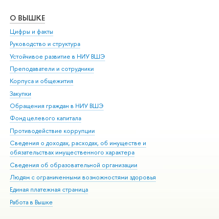
О ВЫШКЕ
ОБ
Цифры и факты
Ли
Руководство и структура
Дов
Устойчивое развитие в НИУ ВШЭ
Ол
Преподаватели и сотрудники
При
Корпуса и общежития
Вы
Закупки
При
Обращения граждан в НИУ ВШЭ
Ас
Фонд целевого капитала
До
Противодействие коррупции
Цен
Сведения о доходах, расходах, об имуществе и
Би
обязательствах имущественного характера
Об
Сведения об образовательной организации
Обр
Людям с ограниченными возможностями здоровья
Единая платежная страница
Работа в Вышке