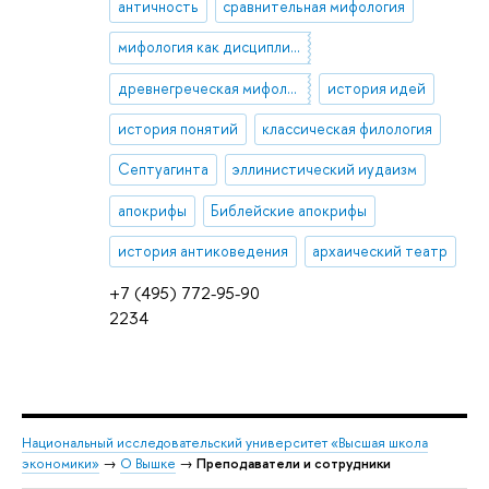
античность
сравнительная мифология
мифология как дисциплина
древнегреческая мифология
история идей
история понятий
классическая филология
Септуагинта
эллинистический иудаизм
апокрифы
Библейские апокрифы
история антиковедения
архаический театр
+7 (495) 772-95-90
2234
Национальный исследовательский университет «Высшая школа
экономики»
→
О Вышке
→
Преподаватели и сотрудники