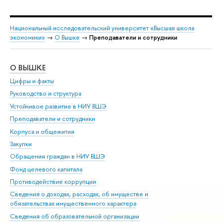
Национальный исследовательский университет «Высшая школа
экономики»
→
О Вышке
→
Преподаватели и сотрудники
О ВЫШКЕ
ОБ
Цифры и факты
Ли
Руководство и структура
Дов
Устойчивое развитие в НИУ ВШЭ
Ол
Преподаватели и сотрудники
При
Корпуса и общежития
Вы
Закупки
При
Обращения граждан в НИУ ВШЭ
Ас
Фонд целевого капитала
До
Противодействие коррупции
Цен
Сведения о доходах, расходах, об имуществе и
Би
обязательствах имущественного характера
Об
Сведения об образовательной организации
Обр