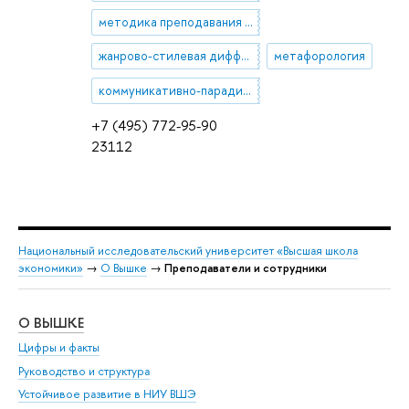
методика преподавания английского языка
жанрово-стилевая дифференциация текстов
метафорология
коммуникативно-парадигматическая лингвистика
+7 (495) 772-95-90
23112
Национальный исследовательский университет «Высшая школа
экономики»
→
О Вышке
→
Преподаватели и сотрудники
О ВЫШКЕ
ОБ
Цифры и факты
Ли
Руководство и структура
Дов
Устойчивое развитие в НИУ ВШЭ
Ол