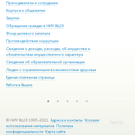
Преподаватели и сотрудники
При
Корпуса и общежития
Вы
Закупки
При
Обращения граждан в НИУ ВШЭ
Ас
Фонд целевого капитала
До
Противодействие коррупции
Цен
Сведения о доходах, расходах, об имуществе и
Би
обязательствах имущественного характера
Об
Сведения об образовательной организации
Обр
Людям с ограниченными возможностями здоровья
Единая платежная страница
Работа в Вышке
© НИУ ВШЭ 1993–2021
Адреса и контакты
Условия
Редактору
использования материалов
Политика
конфиденциальности
Карта сайта