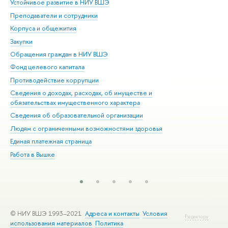
Устойчивое развитие в НИУ ВШЭ
Ол
Преподаватели и сотрудники
При
Корпуса и общежития
Вы
Закупки
При
Обращения граждан в НИУ ВШЭ
Ас
Фонд целевого капитала
До
Противодействие коррупции
Цен
Сведения о доходах, расходах, об имуществе и
Би
обязательствах имущественного характера
Об
Сведения об образовательной организации
Обр
Людям с ограниченными возможностями здоровья
Единая платежная страница
Работа в Вышке
© НИУ ВШЭ 1993–2021
Адреса и контакты
Условия
Редактору
использования материалов
Политика