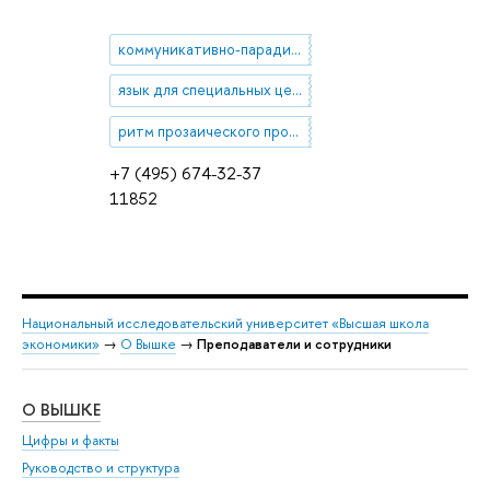
коммуникативно-парадигматическая лингвистика
язык для специальных целей
ритм прозаического произведения
+7 (495) 674-32-37
11852
Национальный исследовательский университет «Высшая школа
экономики»
→
О Вышке
→
Преподаватели и сотрудники
О ВЫШКЕ
ОБ
Цифры и факты
Ли
Руководство и структура
Дов