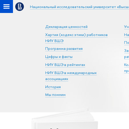
Национальный исследовательский университет «Высш
Декларация ценностей
Уч
Хартия (кодекс этики) работников
На
НИУ ВШЭ
По
Программа развития
За
Цифры и факты
ра
НИУ ВШЭ в рейтингах
Ко
пр
НИУ ВШЭ в международных
ассоциациях
История
Мы помним