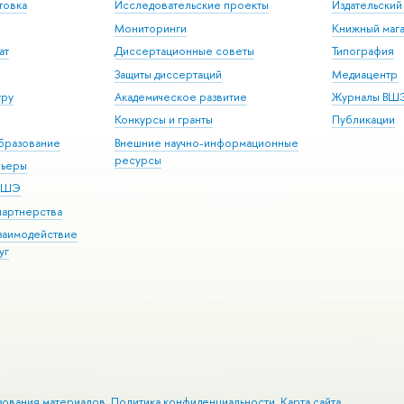
товка
Исследовательские проекты
Издательски
Мониторинги
Книжный мага
ат
Диссертационные советы
Типография
Защиты диссертаций
Медиацентр
уру
Академическое развитие
Журналы ВШ
Конкурсы и гранты
Публикации
бразование
Внешние научно-информационные
ресурсы
рьеры
 ВШЭ
партнерства
взаимодействие
уг
зования материалов
Политика конфиденциальности
Карта сайта