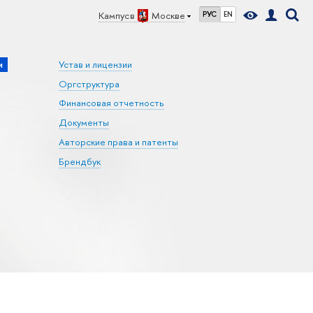
Кампус в
Москве
РУС
EN
и
Устав и лицензии
Оргструктура
Финансовая отчетность
Документы
Авторские права и патенты
Брендбук