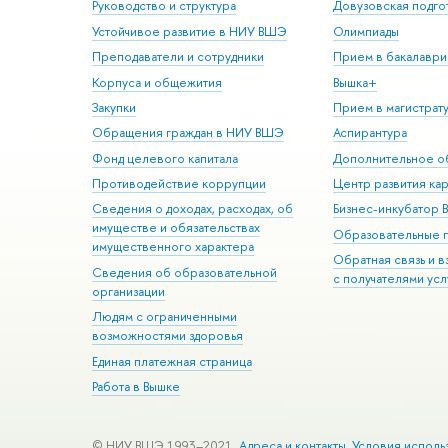
Руководство и структура
Довузовская подго
Устойчивое развитие в НИУ ВШЭ
Олимпиады
Преподаватели и сотрудники
Прием в бакалаври
Корпуса и общежития
Вышка+
Закупки
Прием в магистрат
Обращения граждан в НИУ ВШЭ
Аспирантура
Фонд целевого капитала
Дополнительное о
Противодействие коррупции
Центр развития ка
Сведения о доходах, расходах, об
Бизнес-инкубатор
имуществе и обязательствах
Образовательные 
имущественного характера
Обратная связь и 
Сведения об образовательной
с получателями усл
организации
Людям с ограниченными
возможностями здоровья
Единая платежная страница
Работа в Вышке
© НИУ ВШЭ 1993–2021
Адреса и контакты
Условия исполь