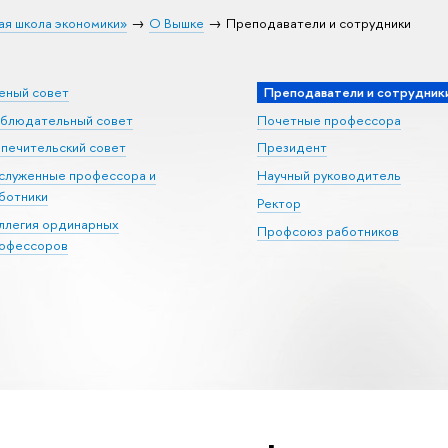
ая школа экономики»
О Вышке
Преподаватели и сотрудники
еный совет
Преподаватели и сотрудник
блюдательный совет
Почетные профессора
печительский совет
Президент
служенные профессора и
Научный руководитель
ботники
Ректор
ллегия ординарных
Профсоюз работников
офессоров