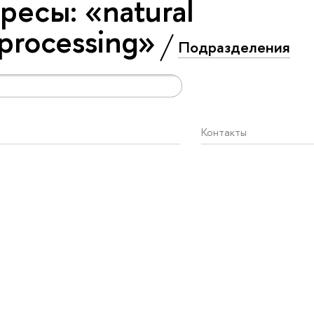
есы: «natural
 processing»
Подразделения
Контакты