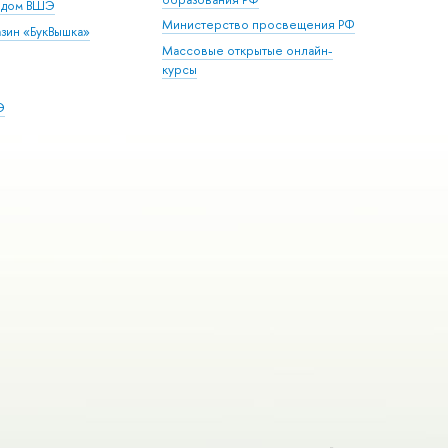
й дом ВШЭ
Министерство просвещения РФ
зин «БукВышка»
Массовые открытые онлайн-
курсы
Э