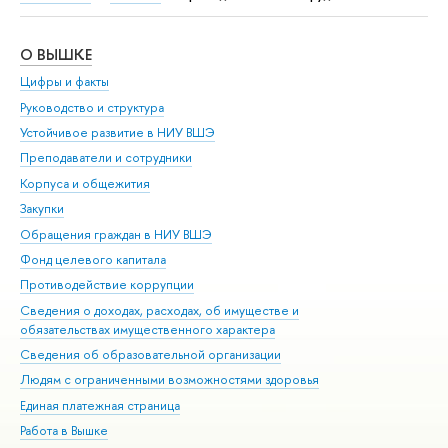
О ВЫШКЕ
ОБ
Цифры и факты
Ли
Руководство и структура
Дов
Устойчивое развитие в НИУ ВШЭ
Ол
Преподаватели и сотрудники
При
Корпуса и общежития
Вы
Закупки
При
Обращения граждан в НИУ ВШЭ
Ас
Фонд целевого капитала
До
Противодействие коррупции
Цен
Сведения о доходах, расходах, об имуществе и
Би
обязательствах имущественного характера
Об
Сведения об образовательной организации
Обр
Людям с ограниченными возможностями здоровья
Единая платежная страница
Работа в Вышке