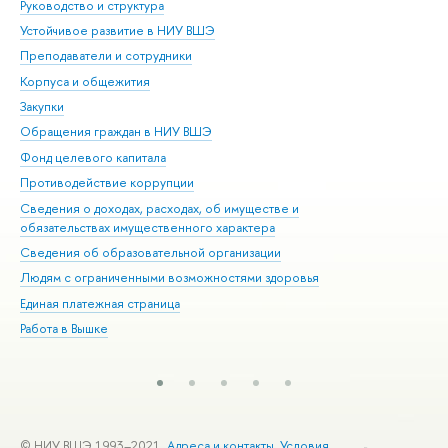
Руководство и структура
Дов
Устойчивое развитие в НИУ ВШЭ
Ол
Преподаватели и сотрудники
При
Корпуса и общежития
Вы
Закупки
При
Обращения граждан в НИУ ВШЭ
Ас
Фонд целевого капитала
До
Противодействие коррупции
Цен
Сведения о доходах, расходах, об имуществе и
Би
обязательствах имущественного характера
Об
Сведения об образовательной организации
Обр
Людям с ограниченными возможностями здоровья
Единая платежная страница
Работа в Вышке
© НИУ ВШЭ 1993–2021
Адреса и контакты
Условия