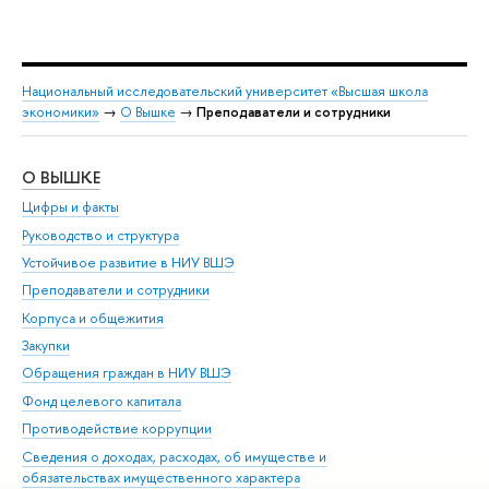
Национальный исследовательский университет «Высшая школа
экономики»
→
О Вышке
→
Преподаватели и сотрудники
О ВЫШКЕ
ОБ
Цифры и факты
Ли
Руководство и структура
Дов
Устойчивое развитие в НИУ ВШЭ
Ол
Преподаватели и сотрудники
При
Корпуса и общежития
Вы
Закупки
При
Обращения граждан в НИУ ВШЭ
Ас
Фонд целевого капитала
До
Противодействие коррупции
Цен
Сведения о доходах, расходах, об имуществе и
Би
обязательствах имущественного характера
Об