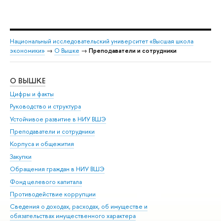
Национальный исследовательский университет «Высшая школа
экономики»
→
О Вышке
→
Преподаватели и сотрудники
О ВЫШКЕ
ОБ
Цифры и факты
Ли
Руководство и структура
Дов
Устойчивое развитие в НИУ ВШЭ
Ол
Преподаватели и сотрудники
При
Корпуса и общежития
Вы
Закупки
При
Обращения граждан в НИУ ВШЭ
Ас
Фонд целевого капитала
До
Противодействие коррупции
Цен
Сведения о доходах, расходах, об имуществе и
Би
обязательствах имущественного характера
Об