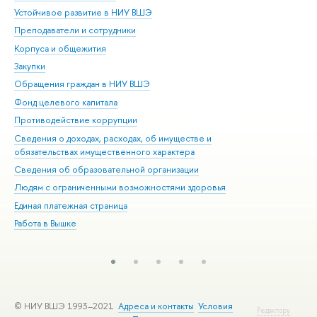
Устойчивое развитие в НИУ ВШЭ
Ол
Преподаватели и сотрудники
При
Корпуса и общежития
Вы
Закупки
При
Обращения граждан в НИУ ВШЭ
Ас
Фонд целевого капитала
До
Противодействие коррупции
Цен
Сведения о доходах, расходах, об имуществе и
Би
обязательствах имущественного характера
Об
Сведения об образовательной организации
Обр
Людям с ограниченными возможностями здоровья
Единая платежная страница
Работа в Вышке
© НИУ ВШЭ 1993–2021
Адреса и контакты
Условия
Редактору