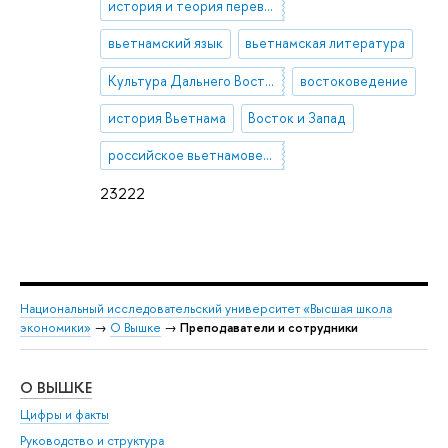
история и теория перевода
вьетнамский язык
вьетнамская литература
Культура Дальнего Востока
востоковедение
история Вьетнама
Восток и Запад
российское вьетнамоведение
23222
Национальный исследовательский университет «Высшая школа
экономики»
→
О Вышке
→
Преподаватели и сотрудники
О ВЫШКЕ
ОБ
Цифры и факты
Ли
Руководство и структура
Дов