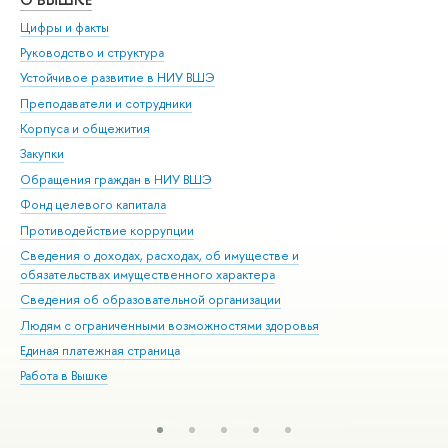
Цифры и факты
Ли
Руководство и структура
Дов
Устойчивое развитие в НИУ ВШЭ
Ол
Преподаватели и сотрудники
При
Корпуса и общежития
Вы
Закупки
При
Обращения граждан в НИУ ВШЭ
Ас
Фонд целевого капитала
До
Противодействие коррупции
Цен
Сведения о доходах, расходах, об имуществе и
Би
обязательствах имущественного характера
Об
Сведения об образовательной организации
Обр
Людям с ограниченными возможностями здоровья
Единая платежная страница
Работа в Вышке