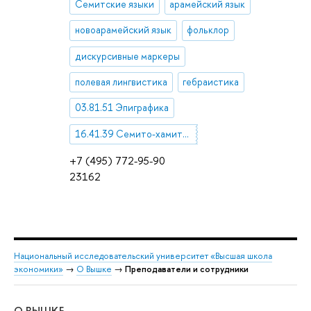
Семитские языки
арамейский язык
новоарамейский язык
фольклор
дискурсивные маркеры
полевая лингвистика
гебраистика
03.81.51 Эпиграфика
16.41.39 Семито-хамитские языки
+7 (495) 772-95-90
23162
Национальный исследовательский университет «Высшая школа
экономики»
→
О Вышке
→
Преподаватели и сотрудники
О ВЫШКЕ
ОБ