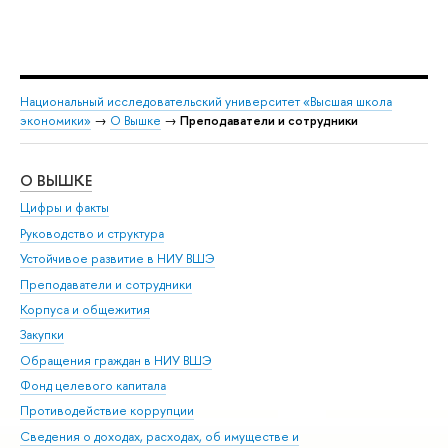
Национальный исследовательский университет «Высшая школа
экономики»
→
О Вышке
→
Преподаватели и сотрудники
О ВЫШКЕ
ОБ
Цифры и факты
Ли
Руководство и структура
Дов
Устойчивое развитие в НИУ ВШЭ
Ол
Преподаватели и сотрудники
При
Корпуса и общежития
Вы
Закупки
При
Обращения граждан в НИУ ВШЭ
Ас
Фонд целевого капитала
До
Противодействие коррупции
Цен
Сведения о доходах, расходах, об имуществе и
Би