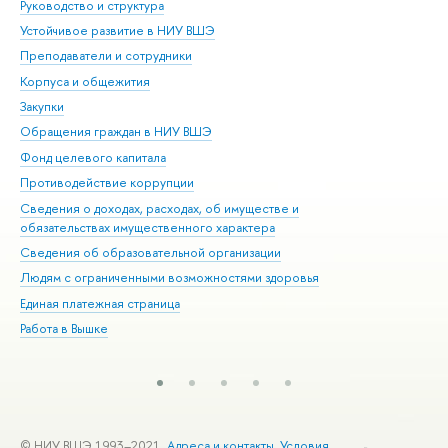
Руководство и структура
Дов
Устойчивое развитие в НИУ ВШЭ
Ол
Преподаватели и сотрудники
При
Корпуса и общежития
Вы
Закупки
При
Обращения граждан в НИУ ВШЭ
Ас
Фонд целевого капитала
До
Противодействие коррупции
Цен
Сведения о доходах, расходах, об имуществе и
Би
обязательствах имущественного характера
Об
Сведения об образовательной организации
Обр
Людям с ограниченными возможностями здоровья
Единая платежная страница
Работа в Вышке
© НИУ ВШЭ 1993–2021
Адреса и контакты
Условия