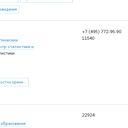
ожидания
+7 (495) 772-95-90
11540
тических
нтр статистики и
тистики
компетентностно ориентированное образование
22924
 образования