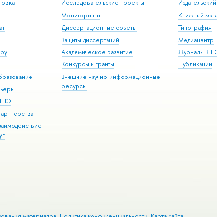
товка
Исследовательские проекты
Издательски
Мониторинги
Книжный мага
ат
Диссертационные советы
Типография
Защиты диссертаций
Медиацентр
уру
Академическое развитие
Журналы ВШ
Конкурсы и гранты
Публикации
бразование
Внешние научно-информационные
ресурсы
рьеры
 ВШЭ
партнерства
взаимодействие
уг
зования материалов
Политика конфиденциальности
Карта сайта