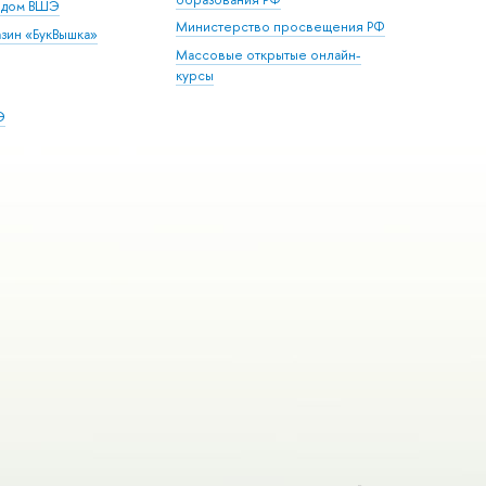
й дом ВШЭ
Министерство просвещения РФ
зин «БукВышка»
Массовые открытые онлайн-
курсы
Э