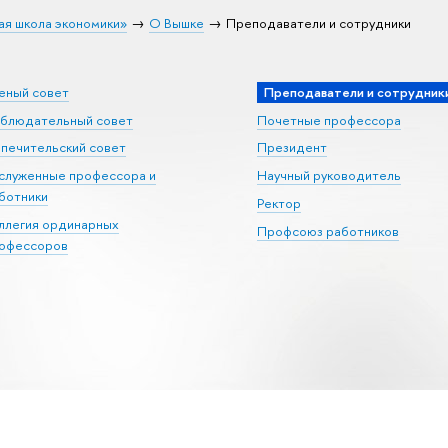
ая школа экономики»
О Вышке
Преподаватели и сотрудники
еный совет
Преподаватели и сотрудник
блюдательный совет
Почетные профессора
печительский совет
Президент
служенные профессора и
Научный руководитель
ботники
Ректор
ллегия ординарных
Профсоюз работников
офессоров