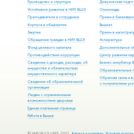
Руководство и структура
Довузовская подго
Устойчивое развитие в НИУ ВШЭ
Олимпиады
Преподаватели и сотрудники
Прием в бакалаври
Корпуса и общежития
Вышка+
Закупки
Прием в магистрат
Обращения граждан в НИУ ВШЭ
Аспирантура
Фонд целевого капитала
Дополнительное о
Противодействие коррупции
Центр развития ка
Сведения о доходах, расходах, об
Бизнес-инкубатор
имуществе и обязательствах
Образовательные 
имущественного характера
Обратная связь и 
Сведения об образовательной
с получателями усл
организации
Людям с ограниченными
возможностями здоровья
Единая платежная страница
Работа в Вышке
© НИУ ВШЭ 1993–2021
Адреса и контакты
Условия исполь