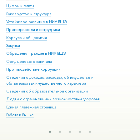
Цифры и факты
Ли
Руководство и структура
Дов
Устойчивое развитие в НИУ ВШЭ
Ол
Преподаватели и сотрудники
При
Корпуса и общежития
Вы
Закупки
При
Обращения граждан в НИУ ВШЭ
Ас
Фонд целевого капитала
До
Противодействие коррупции
Цен
Сведения о доходах, расходах, об имуществе и
Би
обязательствах имущественного характера
Об
Сведения об образовательной организации
Обр
Людям с ограниченными возможностями здоровья
Единая платежная страница
Работа в Вышке