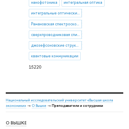
нанофотоника
интегральная оптика
интегральные оптические микросхемы с волноводами
Рамановская спектроскопия
сверхпроводниковая спинтроника
джозефсоновские структуры
квантовые коммуникации
15220
Национальный исследовательский университет «Высшая школа
экономики»
→
О Вышке
→
Преподаватели и сотрудники
О ВЫШКЕ
ОБ