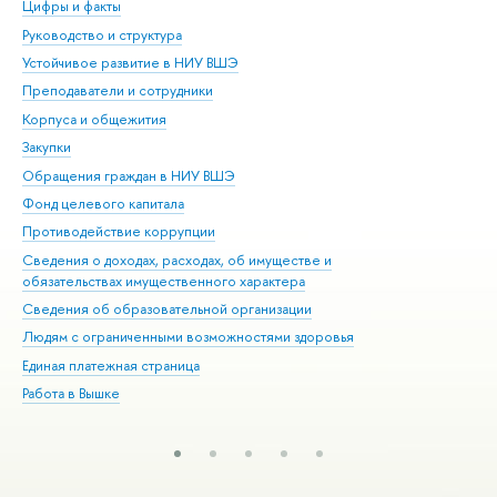
Цифры и факты
Ли
Руководство и структура
Дов
Устойчивое развитие в НИУ ВШЭ
Ол
Преподаватели и сотрудники
При
Корпуса и общежития
Вы
Закупки
При
Обращения граждан в НИУ ВШЭ
Ас
Фонд целевого капитала
До
Противодействие коррупции
Цен
Сведения о доходах, расходах, об имуществе и
Би
обязательствах имущественного характера
Об
Сведения об образовательной организации
Обр
Людям с ограниченными возможностями здоровья
Единая платежная страница
Работа в Вышке