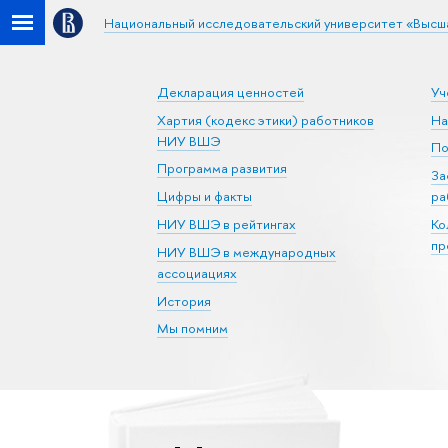
Национальный исследовательский университет «Высш
Декларация ценностей
Уч
Хартия (кодекс этики) работников
На
НИУ ВШЭ
По
Программа развития
За
Цифры и факты
ра
НИУ ВШЭ в рейтингах
Ко
пр
НИУ ВШЭ в международных
ассоциациях
История
Мы помним