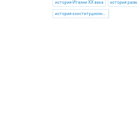
история Италии XX века
история конституционного права