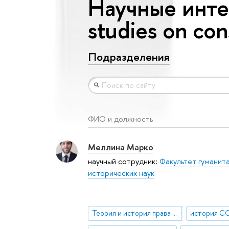
Научные интер
studies on con
Подразделения
ФИО и должность
Меллина Марко
научный сотрудник:
Факультет гуманит
исторических наук
Теория и история права и государства
история С