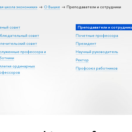
ая школа экономики»
О Вышке
Преподаватели и сотрудники
еный совет
Преподаватели и сотрудник
блюдательный совет
Почетные профессора
печительский совет
Президент
служенные профессора и
Научный руководитель
ботники
Ректор
ллегия ординарных
Профсоюз работников
офессоров