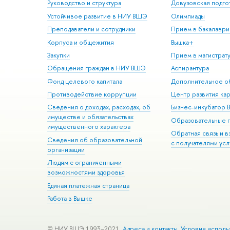
Руководство и структура
Довузовская подго
Устойчивое развитие в НИУ ВШЭ
Олимпиады
Преподаватели и сотрудники
Прием в бакалаври
Корпуса и общежития
Вышка+
Закупки
Прием в магистрат
Обращения граждан в НИУ ВШЭ
Аспирантура
Фонд целевого капитала
Дополнительное о
Противодействие коррупции
Центр развития ка
Сведения о доходах, расходах, об
Бизнес-инкубатор
имуществе и обязательствах
Образовательные 
имущественного характера
Обратная связь и 
Сведения об образовательной
с получателями усл
организации
Людям с ограниченными
возможностями здоровья
Единая платежная страница
Работа в Вышке
© НИУ ВШЭ 1993–2021
Адреса и контакты
Условия исполь