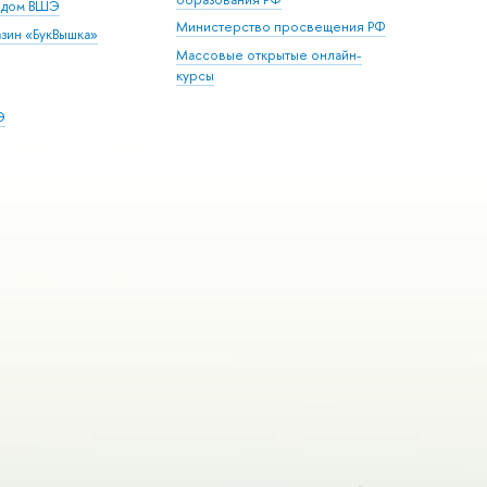
й дом ВШЭ
Министерство просвещения РФ
зин «БукВышка»
Массовые открытые онлайн-
курсы
Э