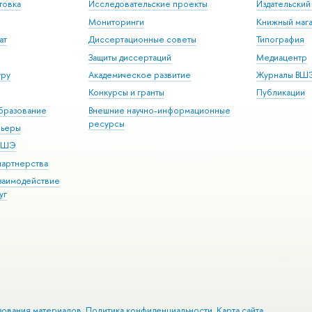
товка
Исследовательские проекты
Издательски
Мониторинги
Книжный мага
ат
Диссертационные советы
Типография
Защиты диссертаций
Медиацентр
уру
Академическое развитие
Журналы ВШ
Конкурсы и гранты
Публикации
бразование
Внешние научно-информационные
ресурсы
рьеры
 ВШЭ
партнерства
взаимодействие
уг
зования материалов
Политика конфиденциальности
Карта сайта