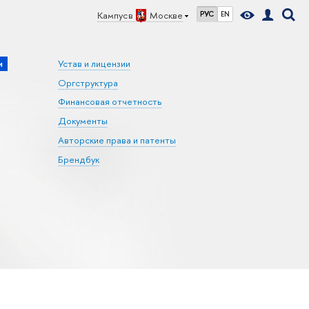
Кампус в
Москве
РУС
EN
и
Устав и лицензии
Оргструктура
Финансовая отчетность
Документы
Авторские права и патенты
Брендбук