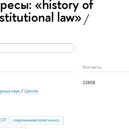
есы: «history of
stitutional law»
Контакты
22858
арных наук
/
Школа
ССР
современная политическая история