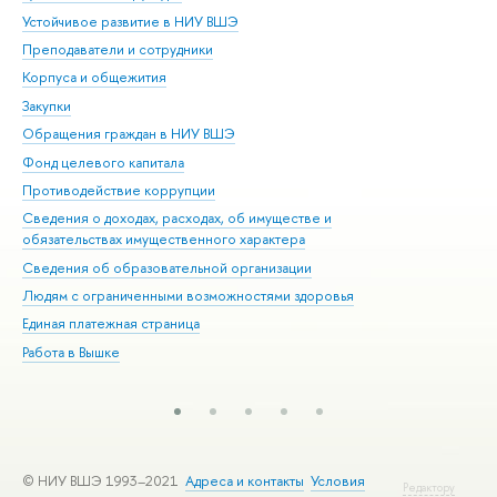
Устойчивое развитие в НИУ ВШЭ
Ол
Преподаватели и сотрудники
При
Корпуса и общежития
Вы
Закупки
При
Обращения граждан в НИУ ВШЭ
Ас
Фонд целевого капитала
До
Противодействие коррупции
Цен
Сведения о доходах, расходах, об имуществе и
Би
обязательствах имущественного характера
Об
Сведения об образовательной организации
Обр
Людям с ограниченными возможностями здоровья
Единая платежная страница
Работа в Вышке
© НИУ ВШЭ 1993–2021
Адреса и контакты
Условия
Редактору