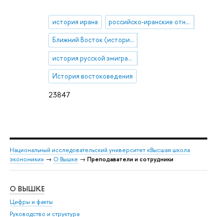
история ирана
российско-иранские отношения (история и современность)
Ближний Восток (история и современность)
история русской эмиграции
История востоковедения
23847
Национальный исследовательский университет «Высшая школа
экономики»
→
О Вышке
→
Преподаватели и сотрудники
О ВЫШКЕ
ОБ
Цифры и факты
Ли
Руководство и структура
Дов