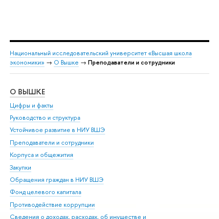
Национальный исследовательский университет «Высшая школа
экономики»
→
О Вышке
→
Преподаватели и сотрудники
О ВЫШКЕ
ОБ
Цифры и факты
Ли
Руководство и структура
Дов
Устойчивое развитие в НИУ ВШЭ
Ол
Преподаватели и сотрудники
При
Корпуса и общежития
Вы
Закупки
При
Обращения граждан в НИУ ВШЭ
Ас
Фонд целевого капитала
До
Противодействие коррупции
Цен
Сведения о доходах, расходах, об имуществе и
Би