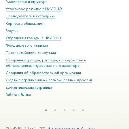
Руководство и структура
Дов
Устойчивое развитие в НИУ ВШЭ
Ол
Преподаватели и сотрудники
При
Корпуса и общежития
Вы
Закупки
При
Обращения граждан в НИУ ВШЭ
Ас
Фонд целевого капитала
До
Противодействие коррупции
Цен
Сведения о доходах, расходах, об имуществе и
Би
обязательствах имущественного характера
Об
Сведения об образовательной организации
Обр
Людям с ограниченными возможностями здоровья
Единая платежная страница
Работа в Вышке
© НИУ ВШЭ 1993–2021
Адреса и контакты
Условия