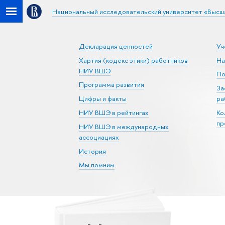
Национальный исследовательский университет «Высш
Декларация ценностей
Уч
Хартия (кодекс этики) работников
На
НИУ ВШЭ
По
Программа развития
За
Цифры и факты
ра
НИУ ВШЭ в рейтингах
Ко
пр
НИУ ВШЭ в международных
ассоциациях
История
Мы помним