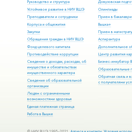
Руководство и структура
Довузовская подго
Устойчивое развитие в НИУ ВШЭ
Олимпиады
Преподаватели и сотрудники
Прием в бакалаври
Корпуса и общежития
Вышка+
Закупки
Прием в магистрат
Обращения граждан в НИУ ВШЭ
Аспирантура
Фонд целевого капитала
Дополнительное о
Противодействие коррупции
Центр развития ка
Сведения о доходах, расходах, об
Бизнес-инкубатор
имуществе и обязательствах
Образовательные 
имущественного характера
Обратная связь и 
Сведения об образовательной
с получателями усл
организации
Людям с ограниченными
возможностями здоровья
Единая платежная страница
Работа в Вышке
© НИУ ВШЭ 1993–2021
Адреса и контакты
Условия исполь