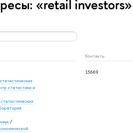
есы: «retail investors»
Контакты
15669
статистических
нтр статистики и
 статистических
боратория
наук
/
кономической