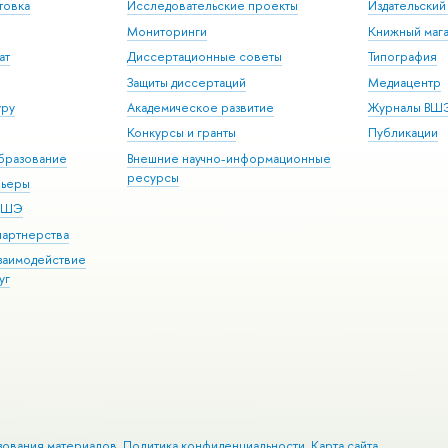
товка
Исследовательские проекты
Издательски
Мониторинги
Книжный мага
ат
Диссертационные советы
Типография
Защиты диссертаций
Медиацентр
уру
Академическое развитие
Журналы ВШ
Конкурсы и гранты
Публикации
бразование
Внешние научно-информационные
ресурсы
рьеры
 ВШЭ
партнерства
взаимодействие
уг
зования материалов
Политика конфиденциальности
Карта сайта