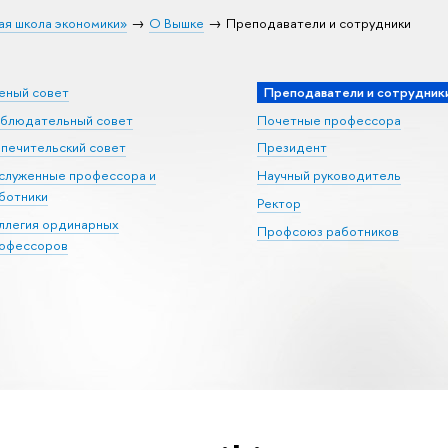
ая школа экономики»
О Вышке
Преподаватели и сотрудники
еный совет
Преподаватели и сотрудник
блюдательный совет
Почетные профессора
печительский совет
Президент
служенные профессора и
Научный руководитель
ботники
Ректор
ллегия ординарных
Профсоюз работников
офессоров