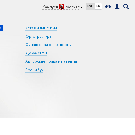
Кампус в
Москве
РУС
EN
и
Устав и лицензии
Оргструктура
Финансовая отчетность
Документы
Авторские права и патенты
Брендбук