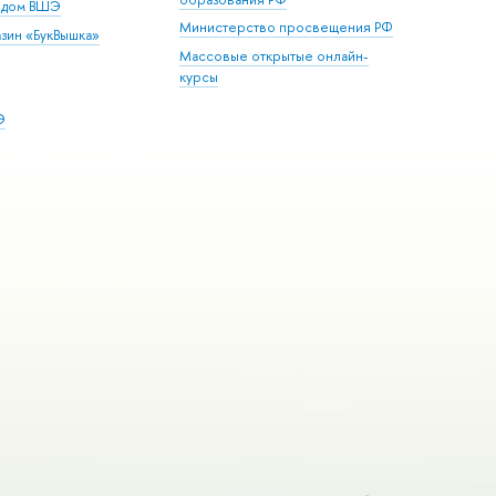
й дом ВШЭ
Министерство просвещения РФ
зин «БукВышка»
Массовые открытые онлайн-
курсы
Э