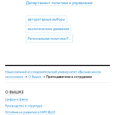
Департамент политики и управления
авторитарные выборы
экологические движения
Региональная политика России
Национальный исследовательский университет «Высшая школа
экономики»
→
О Вышке
→
Преподаватели и сотрудники
О ВЫШКЕ
ОБ
Цифры и факты
Ли
Руководство и структура
Дов
Устойчивое развитие в НИУ ВШЭ
Ол