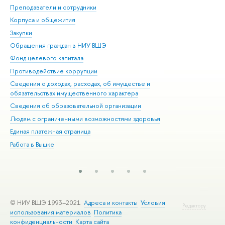
Преподаватели и сотрудники
При
Корпуса и общежития
Вы
Закупки
При
Обращения граждан в НИУ ВШЭ
Ас
Фонд целевого капитала
До
Противодействие коррупции
Цен
Сведения о доходах, расходах, об имуществе и
Би
обязательствах имущественного характера
Об
Сведения об образовательной организации
Обр
Людям с ограниченными возможностями здоровья
Единая платежная страница
Работа в Вышке
© НИУ ВШЭ 1993–2021
Адреса и контакты
Условия
Редактору
использования материалов
Политика
конфиденциальности
Карта сайта