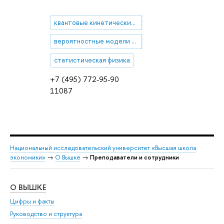
квантовые кинетические уравнения
вероятностные модели синхронизации
статистическая физика
+7 (495) 772-95-90
11087
Национальный исследовательский университет «Высшая школа
экономики»
→
О Вышке
→
Преподаватели и сотрудники
О ВЫШКЕ
ОБ
Цифры и факты
Ли
Руководство и структура
Дов