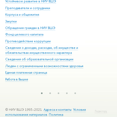
Устойчивое развитие в НИУ ВШЭ
Ол
Преподаватели и сотрудники
При
Корпуса и общежития
Вы
Закупки
При
Обращения граждан в НИУ ВШЭ
Ас
Фонд целевого капитала
До
Противодействие коррупции
Цен
Сведения о доходах, расходах, об имуществе и
Би
обязательствах имущественного характера
Об
Сведения об образовательной организации
Обр
Людям с ограниченными возможностями здоровья
Единая платежная страница
Работа в Вышке
© НИУ ВШЭ 1993–2021
Адреса и контакты
Условия
Редактору
использования материалов
Политика