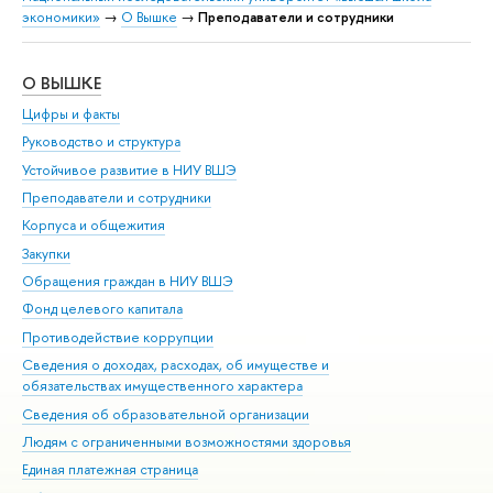
экономики»
→
О Вышке
→
Преподаватели и сотрудники
О ВЫШКЕ
ОБ
Цифры и факты
Ли
Руководство и структура
Дов
Устойчивое развитие в НИУ ВШЭ
Ол
Преподаватели и сотрудники
При
Корпуса и общежития
Вы
Закупки
При
Обращения граждан в НИУ ВШЭ
Ас
Фонд целевого капитала
До
Противодействие коррупции
Цен
Сведения о доходах, расходах, об имуществе и
Би
обязательствах имущественного характера
Об
Сведения об образовательной организации
Обр
Людям с ограниченными возможностями здоровья
Единая платежная страница