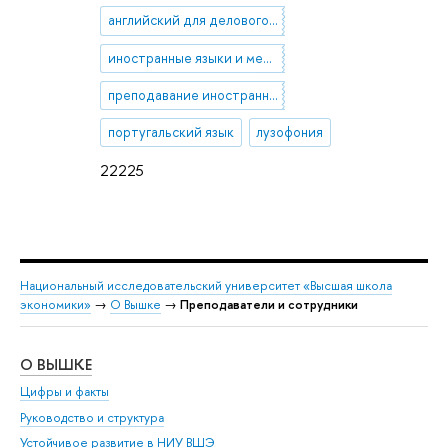
английский для делового общения
иностранные языки и межкультурная коммуникация
преподавание иностранных языков
португальский язык
лузофония
22225
Национальный исследовательский университет «Высшая школа
экономики»
→
О Вышке
→
Преподаватели и сотрудники
О ВЫШКЕ
ОБ
Цифры и факты
Ли
Руководство и структура
Дов
Устойчивое развитие в НИУ ВШЭ
Ол