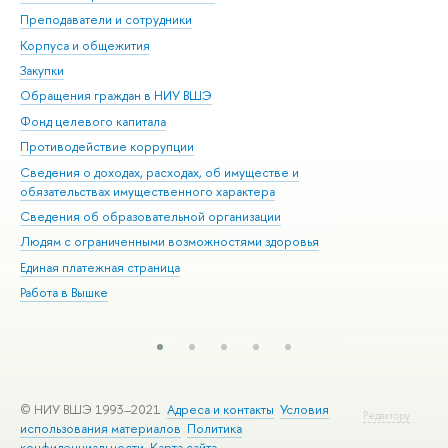
Преподаватели и сотрудники
При
Корпуса и общежития
Вы
Закупки
При
Обращения граждан в НИУ ВШЭ
Ас
Фонд целевого капитала
До
Противодействие коррупции
Цен
Сведения о доходах, расходах, об имуществе и
Би
обязательствах имущественного характера
Об
Сведения об образовательной организации
Обр
Людям с ограниченными возможностями здоровья
Единая платежная страница
Работа в Вышке
© НИУ ВШЭ 1993–2021
Адреса и контакты
Условия
Редактору
использования материалов
Политика
конфиденциальности
Карта сайта