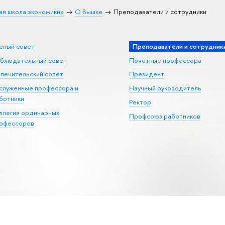
ая школа экономики»
О Вышке
Преподаватели и сотрудники
еный совет
Преподаватели и сотрудник
блюдательный совет
Почетные профессора
печительский совет
Президент
служенные профессора и
Научный руководитель
ботники
Ректор
ллегия ординарных
Профсоюз работников
офессоров