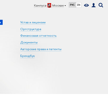
Кампус в
Москве
РУС
EN
и
Устав и лицензии
Оргструктура
Финансовая отчетность
Документы
Авторские права и патенты
Брендбук