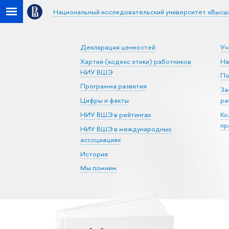
Национальный исследовательский университет «Высш
Декларация ценностей
Уч
Хартия (кодекс этики) работников
На
НИУ ВШЭ
По
Программа развития
За
Цифры и факты
ра
НИУ ВШЭ в рейтингах
Ко
пр
НИУ ВШЭ в международных
ассоциациях
История
Мы помним