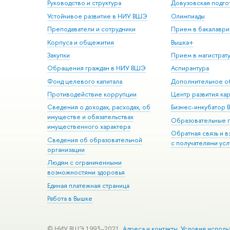
Руководство и структура
Довузовская подго
Устойчивое развитие в НИУ ВШЭ
Олимпиады
Преподаватели и сотрудники
Прием в бакалаври
Корпуса и общежития
Вышка+
Закупки
Прием в магистрат
Обращения граждан в НИУ ВШЭ
Аспирантура
Фонд целевого капитала
Дополнительное о
Противодействие коррупции
Центр развития ка
Сведения о доходах, расходах, об
Бизнес-инкубатор
имуществе и обязательствах
Образовательные 
имущественного характера
Обратная связь и 
Сведения об образовательной
с получателями усл
организации
Людям с ограниченными
возможностями здоровья
Единая платежная страница
Работа в Вышке
© НИУ ВШЭ 1993–2021
Адреса и контакты
Условия исполь