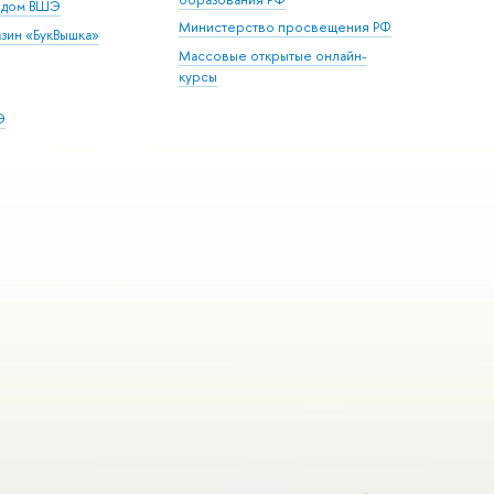
й дом ВШЭ
Министерство просвещения РФ
зин «БукВышка»
Массовые открытые онлайн-
курсы
Э