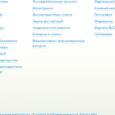
товка
Исследовательские проекты
Издательски
Мониторинги
Книжный мага
ат
Диссертационные советы
Типография
Защиты диссертаций
Медиацентр
уру
Академическое развитие
Журналы ВШ
Конкурсы и гранты
Публикации
бразование
Внешние научно-информационные
ресурсы
рьеры
 ВШЭ
партнерства
взаимодействие
уг
зования материалов
Политика конфиденциальности
Карта сайта