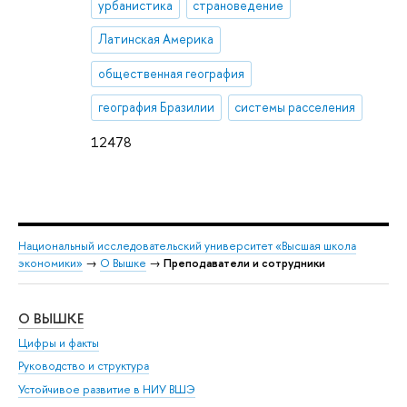
урбанистика
страноведение
Латинская Америка
общественная география
география Бразилии
системы расселения
12478
Национальный исследовательский университет «Высшая школа
экономики»
→
О Вышке
→
Преподаватели и сотрудники
О ВЫШКЕ
ОБ
Цифры и факты
Ли
Руководство и структура
Дов
Устойчивое развитие в НИУ ВШЭ
Ол