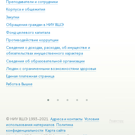
Преподаватели и сотрудники
При
Корпуса и общежития
Вы
Закупки
При
Обращения граждан в НИУ ВШЭ
Ас
Фонд целевого капитала
До
Противодействие коррупции
Цен
Сведения о доходах, расходах, об имуществе и
Би
обязательствах имущественного характера
Об
Сведения об образовательной организации
Обр
Людям с ограниченными возможностями здоровья
Единая платежная страница
Работа в Вышке
© НИУ ВШЭ 1993–2021
Адреса и контакты
Условия
Редактору
использования материалов
Политика
конфиденциальности
Карта сайта