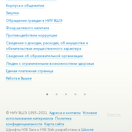
Корпуса и общежития
Вы
Закупки
При
Обращения граждан в НИУ ВШЭ
Ас
Фонд целевого капитала
До
Противодействие коррупции
Цен
Сведения о доходах, расходах, об имуществе и
Би
обязательствах имущественного характера
Об
Сведения об образовательной организации
Обр
Людям с ограниченными возможностями здоровья
Единая платежная страница
Работа в Вышке
© НИУ ВШЭ 1993–2021
Адреса и контакты
Условия
Редактору
использования материалов
Политика
конфиденциальности
Карта сайта
Шрифты HSE Sans и HSE Slab разработаны в
Школе