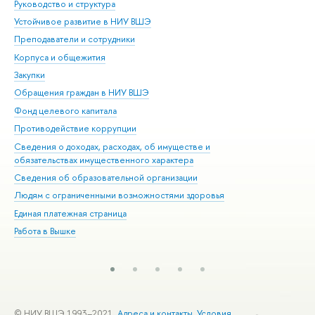
Руководство и структура
Дов
Устойчивое развитие в НИУ ВШЭ
Ол
Преподаватели и сотрудники
При
Корпуса и общежития
Вы
Закупки
При
Обращения граждан в НИУ ВШЭ
Ас
Фонд целевого капитала
До
Противодействие коррупции
Цен
Сведения о доходах, расходах, об имуществе и
Би
обязательствах имущественного характера
Об
Сведения об образовательной организации
Обр
Людям с ограниченными возможностями здоровья
Единая платежная страница
Работа в Вышке
© НИУ ВШЭ 1993–2021
Адреса и контакты
Условия