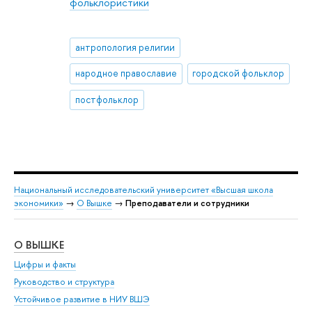
фольклористики
антропология религии
народное православие
городской фольклор
постфольклор
Национальный исследовательский университет «Высшая школа
экономики»
→
О Вышке
→
Преподаватели и сотрудники
О ВЫШКЕ
ОБ
Цифры и факты
Ли
Руководство и структура
Дов
Устойчивое развитие в НИУ ВШЭ
Ол