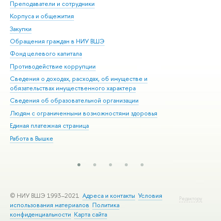
Преподаватели и сотрудники
При
Корпуса и общежития
Вы
Закупки
При
Обращения граждан в НИУ ВШЭ
Ас
Фонд целевого капитала
До
Противодействие коррупции
Цен
Сведения о доходах, расходах, об имуществе и
Би
обязательствах имущественного характера
Об
Сведения об образовательной организации
Обр
Людям с ограниченными возможностями здоровья
Единая платежная страница
Работа в Вышке
© НИУ ВШЭ 1993–2021
Адреса и контакты
Условия
Редактору
использования материалов
Политика
конфиденциальности
Карта сайта