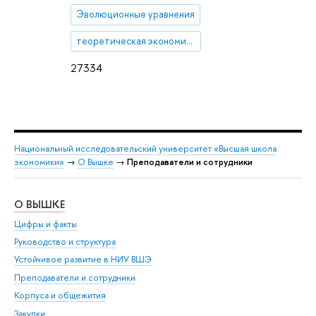
Эволюционные уравнения
теоретическая экономика
27334
Национальный исследовательский университет «Высшая школа
экономики»
→
О Вышке
→
Преподаватели и сотрудники
О ВЫШКЕ
ОБ
Цифры и факты
Ли
Руководство и структура
Дов
Устойчивое развитие в НИУ ВШЭ
Ол
Преподаватели и сотрудники
При
Корпуса и общежития
Вы
Закупки
При