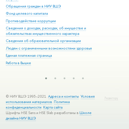
Обращения граждан в НИУ ВШЭ
Ас
Фонд целевого капитала
До
Противодействие коррупции
Цен
Сведения о доходах, расходах, об имуществе и
Би
обязательствах имущественного характера
Об
Сведения об образовательной организации
Обр
Людям с ограниченными возможностями здоровья
Единая платежная страница
Работа в Вышке
© НИУ ВШЭ 1993–2021
Адреса и контакты
Условия
Редактору
использования материалов
Политика
конфиденциальности
Карта сайта
Шрифты HSE Sans и HSE Slab разработаны в
Школе
дизайна НИУ ВШЭ