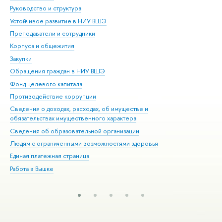
Руководство и структура
Дов
Устойчивое развитие в НИУ ВШЭ
Ол
Преподаватели и сотрудники
При
Корпуса и общежития
Вы
Закупки
При
Обращения граждан в НИУ ВШЭ
Ас
Фонд целевого капитала
До
Противодействие коррупции
Цен
Сведения о доходах, расходах, об имуществе и
Би
обязательствах имущественного характера
Об
Сведения об образовательной организации
Обр
Людям с ограниченными возможностями здоровья
Единая платежная страница
Работа в Вышке