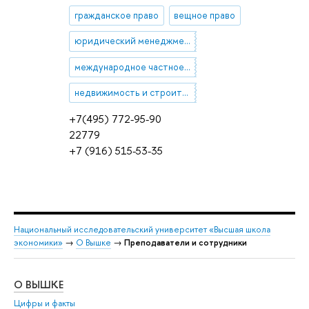
гражданское право
вещное право
юридический менеджмент
международное частное право
недвижимость и строительство (иммобилиарное право)
+7(495) 772-95-90
22779
+7 (916) 515-53-35
Национальный исследовательский университет «Высшая школа
экономики»
→
О Вышке
→
Преподаватели и сотрудники
О ВЫШКЕ
ОБ
Цифры и факты
Ли