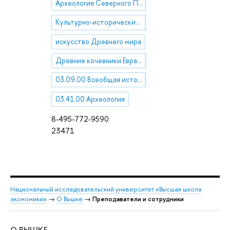
Археология Северного Причерноморья
Культурно-исторические процессы
искусство Древнего мира
Древние кочевники Евразии
03.09.00 Всеобщая история
03.41.00 Археология
8-495-772-9590
23471
Национальный исследовательский университет «Высшая школа
экономики»
→
О Вышке
→
Преподаватели и сотрудники
О ВЫШКЕ
ОБ