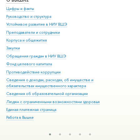
Цифры и факты
Ли
Руководство и структура
Дов
Устойчивое развитие в НИУ ВШЭ
Ол
Преподаватели и сотрудники
При
Корпуса и общежития
Вы
Закупки
При
Обращения граждан в НИУ ВШЭ
Ас
Фонд целевого капитала
До
Противодействие коррупции
Цен
Сведения о доходах, расходах, об имуществе и
Би
обязательствах имущественного характера
Об
Сведения об образовательной организации
Обр
Людям с ограниченными возможностями здоровья
Единая платежная страница
Работа в Вышке