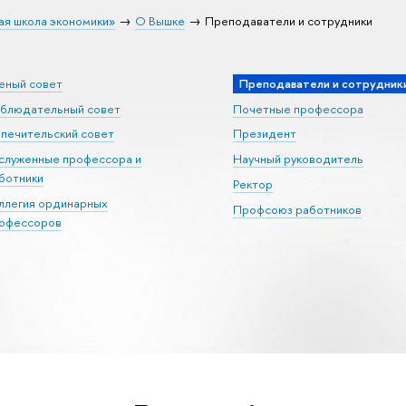
ая школа экономики»
О Вышке
Преподаватели и сотрудники
еный совет
Преподаватели и сотрудник
блюдательный совет
Почетные профессора
печительский совет
Президент
служенные профессора и
Научный руководитель
ботники
Ректор
ллегия ординарных
Профсоюз работников
офессоров