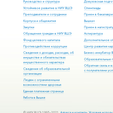
Руководство и структура
Довузовская подго
Устойчивое развитие в НИУ ВШЭ
Олимпиады
Преподаватели и сотрудники
Прием в бакалаври
Корпуса и общежития
Вышка+
Закупки
Прием в магистрат
Обращения граждан в НИУ ВШЭ
Аспирантура
Фонд целевого капитала
Дополнительное о
Противодействие коррупции
Центр развития ка
Сведения о доходах, расходах, об
Бизнес-инкубатор
имуществе и обязательствах
Образовательные 
имущественного характера
Обратная связь и 
Сведения об образовательной
с получателями усл
организации
Людям с ограниченными
возможностями здоровья
Единая платежная страница
Работа в Вышке
© НИУ ВШЭ 1993–2021
Адреса и контакты
Условия исполь