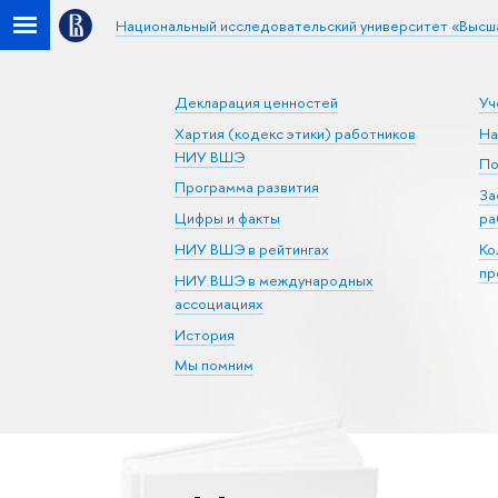
Национальный исследовательский университет «Высш
Декларация ценностей
Уч
Хартия (кодекс этики) работников
На
НИУ ВШЭ
По
Программа развития
За
Цифры и факты
ра
НИУ ВШЭ в рейтингах
Ко
пр
НИУ ВШЭ в международных
ассоциациях
История
Мы помним