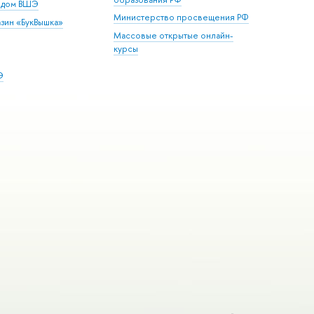
й дом ВШЭ
Министерство просвещения РФ
зин «БукВышка»
Массовые открытые онлайн-
курсы
Э