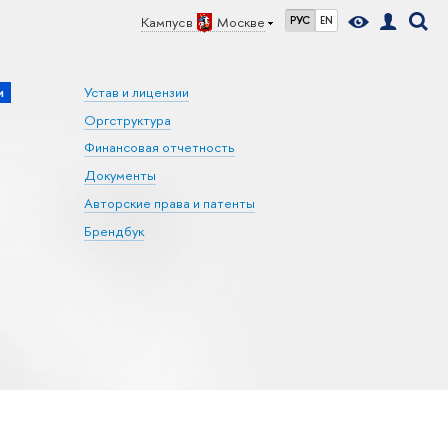
Кампус в
Москве
РУС
EN
и
Устав и лицензии
Оргструктура
Финансовая отчетность
Документы
Авторские права и патенты
Брендбук