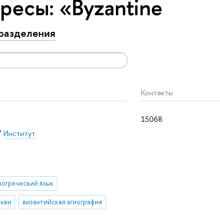
ресы: «Byzantine
разделения
Контакты
15068
/
Институт
вогреческий язык
ркви
византийская агиография