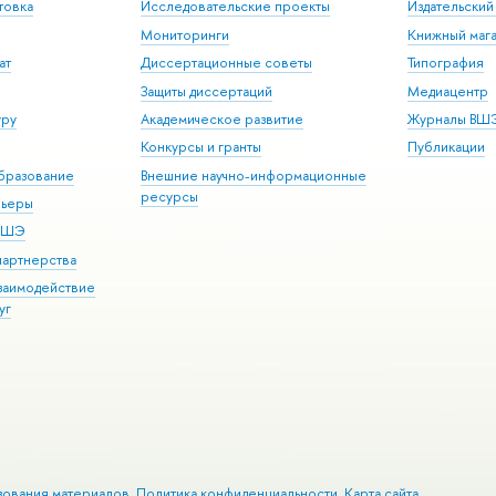
товка
Исследовательские проекты
Издательски
Мониторинги
Книжный мага
ат
Диссертационные советы
Типография
Защиты диссертаций
Медиацентр
уру
Академическое развитие
Журналы ВШ
Конкурсы и гранты
Публикации
бразование
Внешние научно-информационные
ресурсы
рьеры
 ВШЭ
партнерства
взаимодействие
уг
зования материалов
Политика конфиденциальности
Карта сайта