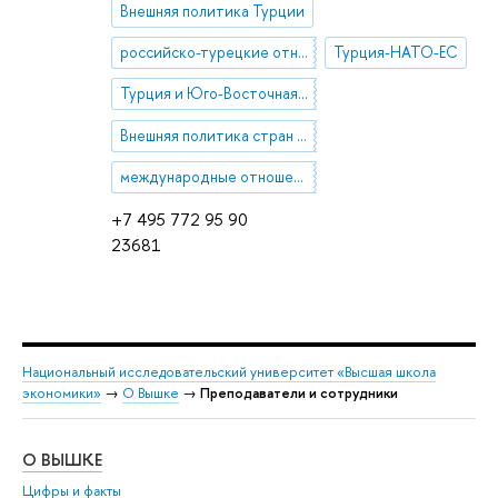
Внешняя политика Турции
российско-турецкие отношения
Турция-НАТО-ЕС
Турция и Юго-Восточная Европа
Внешняя политика стран Южного Кавказа (Азербайджан) и Центральной Азии
международные отношения в Большом Причерноморье
+7 495 772 95 90
23681
Национальный исследовательский университет «Высшая школа
экономики»
→
О Вышке
→
Преподаватели и сотрудники
О ВЫШКЕ
ОБ
Цифры и факты
Ли