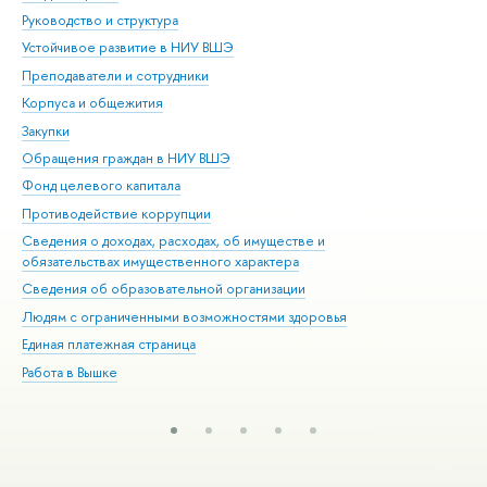
Руководство и структура
Дов
Устойчивое развитие в НИУ ВШЭ
Ол
Преподаватели и сотрудники
При
Корпуса и общежития
Вы
Закупки
При
Обращения граждан в НИУ ВШЭ
Ас
Фонд целевого капитала
До
Противодействие коррупции
Цен
Сведения о доходах, расходах, об имуществе и
Би
обязательствах имущественного характера
Об
Сведения об образовательной организации
Обр
Людям с ограниченными возможностями здоровья
Единая платежная страница
Работа в Вышке