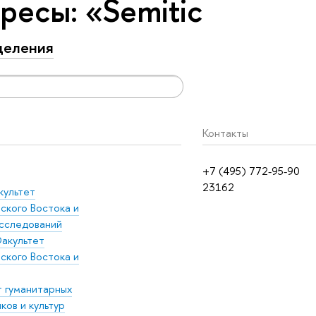
ресы: «Semitic
деления
Контакты
+7 (495) 772-95-90
23162
культет
ского Востока и
сследований
акультет
ского Востока и
т гуманитарных
ков и культур