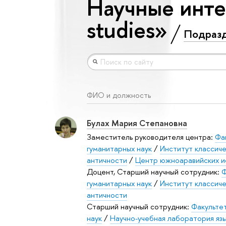
Научные инте
studies»
Подраз
ФИО и должность
Булах Мария Степановна
Заместитель руководителя центра:
Фа
гуманитарных наук
/
Институт классиче
античности
/
Центр южноаравийских и
Доцент, Старший научный сотрудник:
Ф
гуманитарных наук
/
Институт классиче
античности
Старший научный сотрудник:
Факульте
наук
/
Научно-учебная лаборатория язы