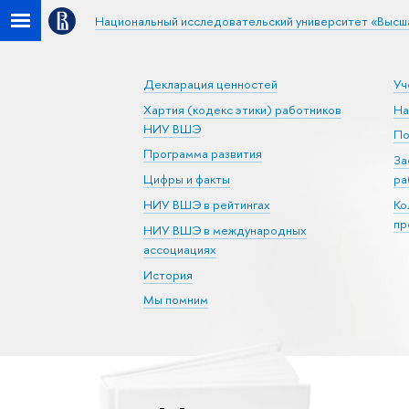
Национальный исследовательский университет «Высш
Декларация ценностей
Уч
Хартия (кодекс этики) работников
На
НИУ ВШЭ
По
Программа развития
За
Цифры и факты
ра
НИУ ВШЭ в рейтингах
Ко
пр
НИУ ВШЭ в международных
ассоциациях
История
Мы помним