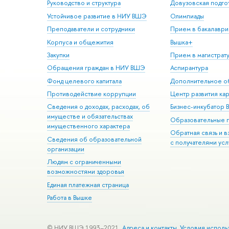
Руководство и структура
Довузовская подго
Устойчивое развитие в НИУ ВШЭ
Олимпиады
Преподаватели и сотрудники
Прием в бакалаври
Корпуса и общежития
Вышка+
Закупки
Прием в магистрат
Обращения граждан в НИУ ВШЭ
Аспирантура
Фонд целевого капитала
Дополнительное о
Противодействие коррупции
Центр развития ка
Сведения о доходах, расходах, об
Бизнес-инкубатор
имуществе и обязательствах
Образовательные 
имущественного характера
Обратная связь и 
Сведения об образовательной
с получателями усл
организации
Людям с ограниченными
возможностями здоровья
Единая платежная страница
Работа в Вышке
© НИУ ВШЭ 1993–2021
Адреса и контакты
Условия исполь