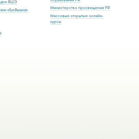
й дом ВШЭ
Министерство просвещения РФ
зин «БукВышка»
Массовые открытые онлайн-
курсы
Э