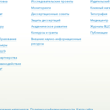
товка
Исследовательские проекты
Издательски
Мониторинги
Книжный мага
ат
Диссертационные советы
Типография
Защиты диссертаций
Медиацентр
уру
Академическое развитие
Журналы ВШ
Конкурсы и гранты
Публикации
бразование
Внешние научно-информационные
ресурсы
рьеры
 ВШЭ
партнерства
взаимодействие
уг
зования материалов
Политика конфиденциальности
Карта сайта