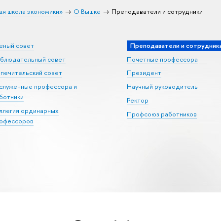
ая школа экономики»
О Вышке
Преподаватели и сотрудники
еный совет
Преподаватели и сотрудник
блюдательный совет
Почетные профессора
печительский совет
Президент
служенные профессора и
Научный руководитель
ботники
Ректор
ллегия ординарных
Профсоюз работников
офессоров