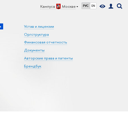
Кампус в
Москве
РУС
EN
и
Устав и лицензии
Оргструктура
Финансовая отчетность
Документы
Авторские права и патенты
Брендбук