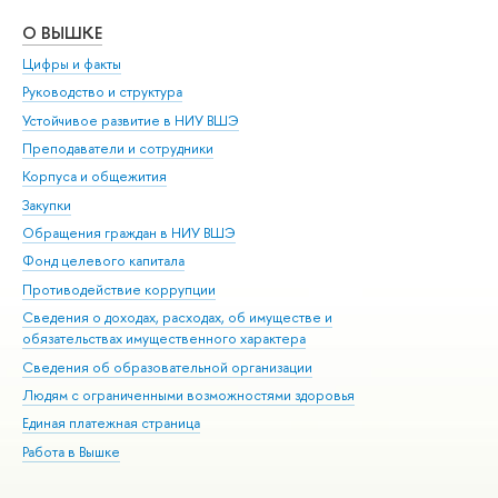
О ВЫШКЕ
ОБ
Цифры и факты
Ли
Руководство и структура
Дов
Устойчивое развитие в НИУ ВШЭ
Ол
Преподаватели и сотрудники
При
Корпуса и общежития
Вы
Закупки
При
Обращения граждан в НИУ ВШЭ
Ас
Фонд целевого капитала
До
Противодействие коррупции
Цен
Сведения о доходах, расходах, об имуществе и
Би
обязательствах имущественного характера
Об
Сведения об образовательной организации
Обр
Людям с ограниченными возможностями здоровья
Единая платежная страница
Работа в Вышке