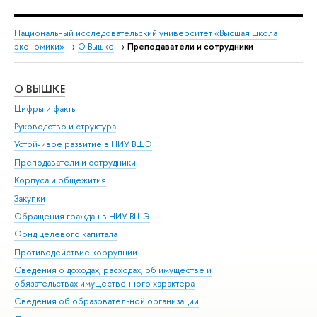
Национальный исследовательский университет «Высшая школа
экономики»
→
О Вышке
→
Преподаватели и сотрудники
О ВЫШКЕ
ОБ
Цифры и факты
Ли
Руководство и структура
Дов
Устойчивое развитие в НИУ ВШЭ
Ол
Преподаватели и сотрудники
При
Корпуса и общежития
Вы
Закупки
При
Обращения граждан в НИУ ВШЭ
Ас
Фонд целевого капитала
До
Противодействие коррупции
Цен
Сведения о доходах, расходах, об имуществе и
Би
обязательствах имущественного характера
Об
Сведения об образовательной организации
Обр