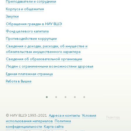
Преподаватели и сотрудники
При
Корпуса и общежития
Вы
Закупки
При
Обращения граждан в НИУ ВШЭ
Ас
Фонд целевого капитала
До
Противодействие коррупции
Цен
Сведения о доходах, расходах, об имуществе и
Би
обязательствах имущественного характера
Об
Сведения об образовательной организации
Обр
Людям с ограниченными возможностями здоровья
Единая платежная страница
Работа в Вышке
© НИУ ВШЭ 1993–2021
Адреса и контакты
Условия
Редактору
использования материалов
Политика
конфиденциальности
Карта сайта