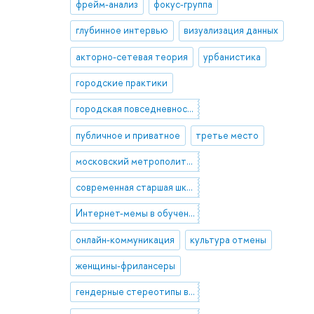
фрейм-анализ
фокус-группа
глубинное интервью
визуализация данных
акторно-сетевая теория
урбанистика
городские практики
городская повседневность
публичное и приватное
третье место
московский метрополитен
современная старшая школа (10-11 классы)
Интернет-мемы в обучении
онлайн-коммуникация
культура отмены
женщины-фрилансеры
гендерные стереотипы в сфере занятости