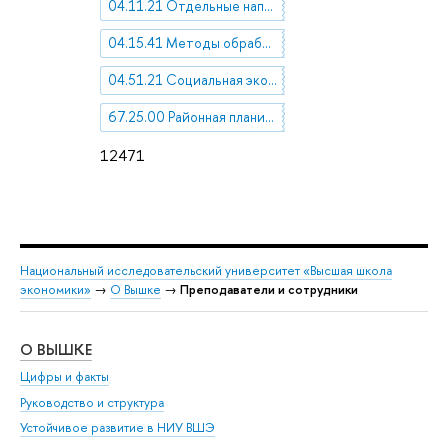
04.11.21 Отдельные направления и школы современной социологии
04.15.41 Методы обработки и анализа социологической информации
04.51.21 Социальная экология
67.25.00 Районная планировка. Градостроительство
12471
Национальный исследовательский университет «Высшая школа
экономики»
→
О Вышке
→
Преподаватели и сотрудники
О ВЫШКЕ
ОБ
Цифры и факты
Ли
Руководство и структура
Дов
Устойчивое развитие в НИУ ВШЭ
Ол