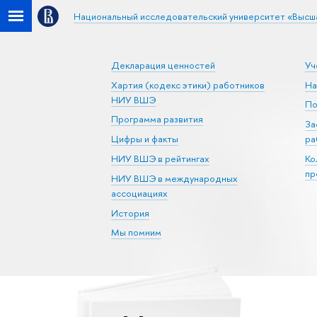
Национальный исследовательский университет «Высш
Декларация ценностей
Уч
Хартия (кодекс этики) работников
На
НИУ ВШЭ
По
Программа развития
За
Цифры и факты
ра
НИУ ВШЭ в рейтингах
Ко
пр
НИУ ВШЭ в международных
ассоциациях
История
Мы помним