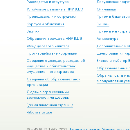
Руководство и структура
Довузовская подго
Устойчивое развитие в НИУ ВШЭ
Олимпиады
Преподаватели и сотрудники
Прием в бакалаври
Корпуса и общежития
Вышка+
Закупки
Прием в магистрат
Обращения граждан в НИУ ВШЭ
Аспирантура
Фонд целевого капитала
Дополнительное о
Противодействие коррупции
Центр развития ка
Сведения о доходах, расходах, об
Бизнес-инкубатор
имуществе и обязательствах
Образовательные 
имущественного характера
Обратная связь и 
Сведения об образовательной
с получателями усл
организации
Людям с ограниченными
возможностями здоровья
Единая платежная страница
Работа в Вышке
© НИУ ВШЭ 1993–2021
Адреса и контакты
Условия исполь