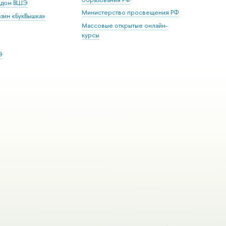
й дом ВШЭ
Министерство просвещения РФ
зин «БукВышка»
Массовые открытые онлайн-
курсы
Э