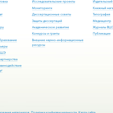
товка
Исследовательские проекты
Издательски
Мониторинги
Книжный мага
ат
Диссертационные советы
Типография
Защиты диссертаций
Медиацентр
уру
Академическое развитие
Журналы ВШ
Конкурсы и гранты
Публикации
бразование
Внешние научно-информационные
ресурсы
рьеры
 ВШЭ
партнерства
взаимодействие
уг
зования материалов
Политика конфиденциальности
Карта сайта