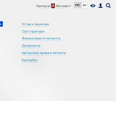
Кампус в
Москве
РУС
EN
и
Устав и лицензии
Оргструктура
Финансовая отчетность
Документы
Авторские права и патенты
Брендбук