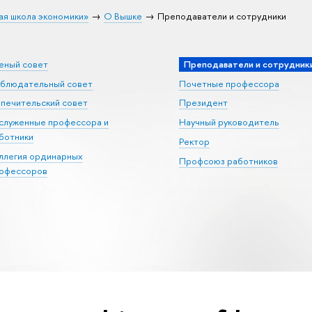
ая школа экономики»
О Вышке
Преподаватели и сотрудники
еный совет
Преподаватели и сотрудник
блюдательный совет
Почетные профессора
печительский совет
Президент
служенные профессора и
Научный руководитель
ботники
Ректор
ллегия ординарных
Профсоюз работников
офессоров