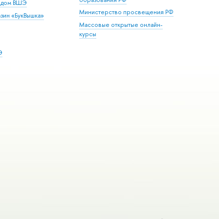
й дом ВШЭ
Министерство просвещения РФ
зин «БукВышка»
Массовые открытые онлайн-
курсы
Э