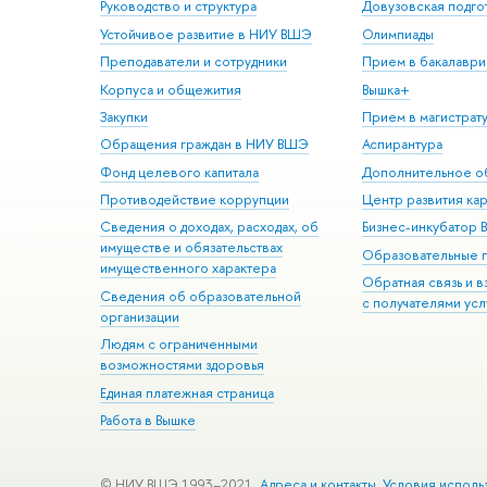
Руководство и структура
Довузовская подго
Устойчивое развитие в НИУ ВШЭ
Олимпиады
Преподаватели и сотрудники
Прием в бакалаври
Корпуса и общежития
Вышка+
Закупки
Прием в магистрат
Обращения граждан в НИУ ВШЭ
Аспирантура
Фонд целевого капитала
Дополнительное о
Противодействие коррупции
Центр развития ка
Сведения о доходах, расходах, об
Бизнес-инкубатор
имуществе и обязательствах
Образовательные 
имущественного характера
Обратная связь и 
Сведения об образовательной
с получателями усл
организации
Людям с ограниченными
возможностями здоровья
Единая платежная страница
Работа в Вышке
© НИУ ВШЭ 1993–2021
Адреса и контакты
Условия исполь