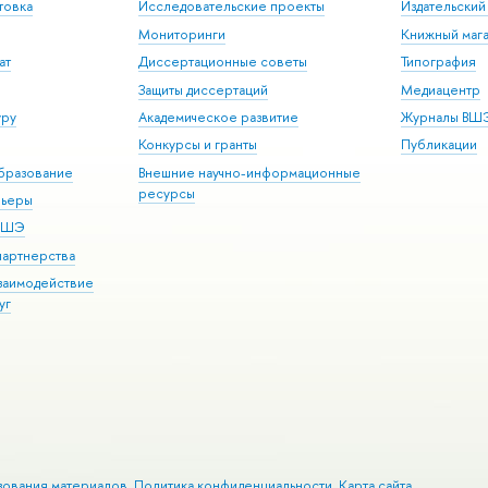
товка
Исследовательские проекты
Издательски
Мониторинги
Книжный мага
ат
Диссертационные советы
Типография
Защиты диссертаций
Медиацентр
уру
Академическое развитие
Журналы ВШ
Конкурсы и гранты
Публикации
бразование
Внешние научно-информационные
ресурсы
рьеры
 ВШЭ
партнерства
взаимодействие
уг
зования материалов
Политика конфиденциальности
Карта сайта