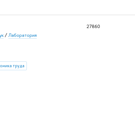
27860
ук
/
Лаборатория
номика труда