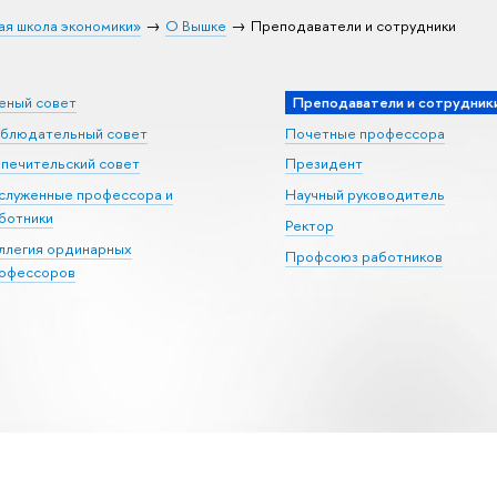
ая школа экономики»
О Вышке
Преподаватели и сотрудники
еный совет
Преподаватели и сотрудник
блюдательный совет
Почетные профессора
печительский совет
Президент
служенные профессора и
Научный руководитель
ботники
Ректор
ллегия ординарных
Профсоюз работников
офессоров