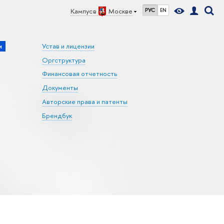
Кампус в
Москве
РУС
EN
и
Устав и лицензии
Оргструктура
Финансовая отчетность
Документы
Авторские права и патенты
Брендбук