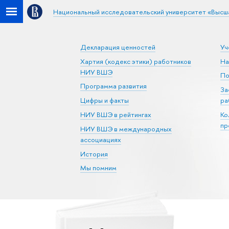
Национальный исследовательский университет «Высш
Декларация ценностей
Уч
Хартия (кодекс этики) работников
На
НИУ ВШЭ
По
Программа развития
За
Цифры и факты
ра
НИУ ВШЭ в рейтингах
Ко
пр
НИУ ВШЭ в международных
ассоциациях
История
Мы помним