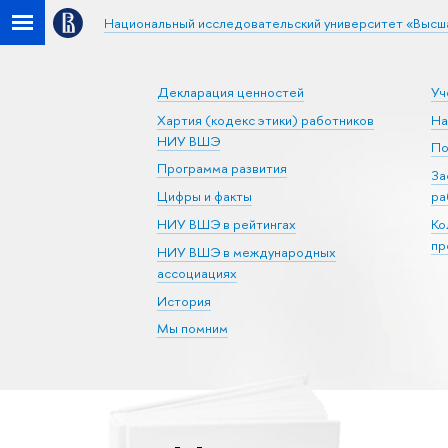
Национальный исследовательский университет «Высш
Декларация ценностей
Уч
Хартия (кодекс этики) работников
На
НИУ ВШЭ
По
Программа развития
За
Цифры и факты
ра
НИУ ВШЭ в рейтингах
Ко
пр
НИУ ВШЭ в международных
ассоциациях
История
Мы помним