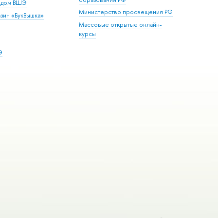
й дом ВШЭ
Министерство просвещения РФ
зин «БукВышка»
Массовые открытые онлайн-
курсы
Э