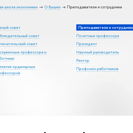
ая школа экономики»
О Вышке
Преподаватели и сотрудники
еный совет
Преподаватели и сотрудник
блюдательный совет
Почетные профессора
печительский совет
Президент
служенные профессора и
Научный руководитель
ботники
Ректор
ллегия ординарных
Профсоюз работников
офессоров