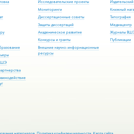
товка
Исследовательские проекты
Издательски
Мониторинги
Книжный мага
ат
Диссертационные советы
Типография
Защиты диссертаций
Медиацентр
уру
Академическое развитие
Журналы ВШ
Конкурсы и гранты
Публикации
бразование
Внешние научно-информационные
ресурсы
рьеры
 ВШЭ
партнерства
взаимодействие
уг
зования материалов
Политика конфиденциальности
Карта сайта