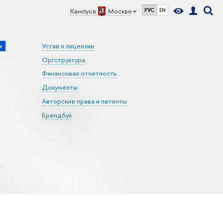
Кампус в
Москве
РУС
EN
и
Устав и лицензии
Оргструктура
Финансовая отчетность
Документы
Авторские права и патенты
Брендбук