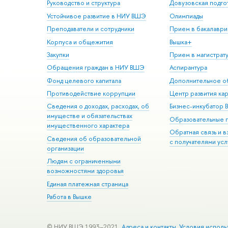
Руководство и структура
Довузовская подго
Устойчивое развитие в НИУ ВШЭ
Олимпиады
Преподаватели и сотрудники
Прием в бакалаври
Корпуса и общежития
Вышка+
Закупки
Прием в магистрат
Обращения граждан в НИУ ВШЭ
Аспирантура
Фонд целевого капитала
Дополнительное о
Противодействие коррупции
Центр развития ка
Сведения о доходах, расходах, об
Бизнес-инкубатор
имуществе и обязательствах
Образовательные 
имущественного характера
Обратная связь и 
Сведения об образовательной
с получателями усл
организации
Людям с ограниченными
возможностями здоровья
Единая платежная страница
Работа в Вышке
© НИУ ВШЭ 1993–2021
Адреса и контакты
Условия исполь