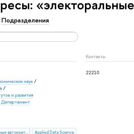
ресы: «электоральны
Подразделения
Контакты
22210
номических наук
/
в
/
утов и развития
/
Департамент
электоральные автократии
Applied Data Science