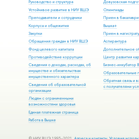
Руководство и структура
Довузовская подго
Устойчивое развитие в НИУ ВШЭ
Олимпиады
Преподаватели и сотрудники
Прием в бакалаври
Корпуса и общежития
Вышка+
Закупки
Прием в магистрат
Обращения граждан в НИУ ВШЭ
Аспирантура
Фонд целевого капитала
Дополнительное о
Противодействие коррупции
Центр развития ка
Сведения о доходах, расходах, об
Бизнес-инкубатор
имуществе и обязательствах
Образовательные 
имущественного характера
Обратная связь и 
Сведения об образовательной
с получателями усл
организации
Людям с ограниченными
возможностями здоровья
Единая платежная страница
Работа в Вышке
© НИУ ВШЭ 1993–2021
Адреса и контакты
Условия исполь