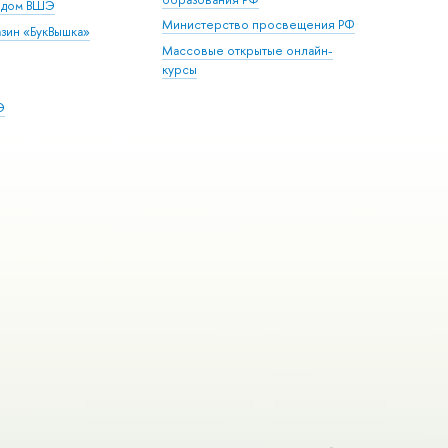
й дом ВШЭ
Министерство просвещения РФ
зин «БукВышка»
Массовые открытые онлайн-
курсы
Э