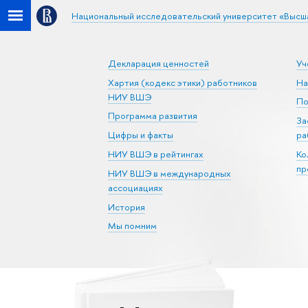
Национальный исследовательский университет «Высш
Декларация ценностей
Уч
Хартия (кодекс этики) работников
На
НИУ ВШЭ
По
Программа развития
За
Цифры и факты
ра
НИУ ВШЭ в рейтингах
Ко
пр
НИУ ВШЭ в международных
ассоциациях
История
Мы помним