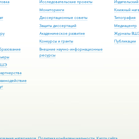
товка
Исследовательские проекты
Издательски
Мониторинги
Книжный мага
ат
Диссертационные советы
Типография
Защиты диссертаций
Медиацентр
уру
Академическое развитие
Журналы ВШ
Конкурсы и гранты
Публикации
бразование
Внешние научно-информационные
ресурсы
рьеры
 ВШЭ
партнерства
взаимодействие
уг
зования материалов
Политика конфиденциальности
Карта сайта