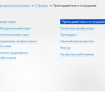
ая школа экономики»
О Вышке
Преподаватели и сотрудники
еный совет
Преподаватели и сотрудник
блюдательный совет
Почетные профессора
печительский совет
Президент
служенные профессора и
Научный руководитель
ботники
Ректор
ллегия ординарных
Профсоюз работников
офессоров