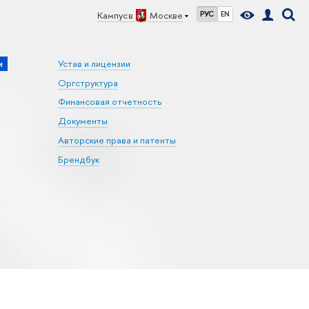
Кампус в
Москве
РУС
EN
и
Устав и лицензии
Оргструктура
Финансовая отчетность
Документы
Авторские права и патенты
Брендбук