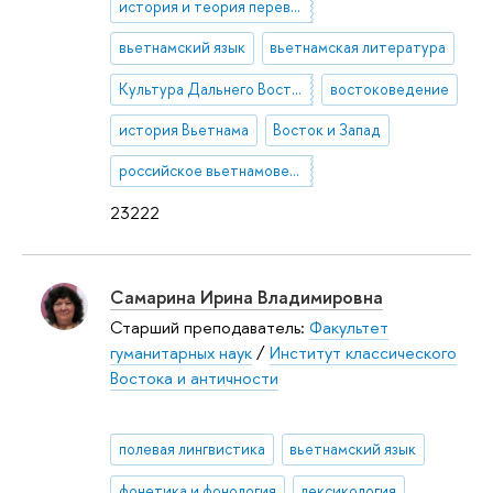
история и теория перевода
вьетнамский язык
вьетнамская литература
Культура Дальнего Востока
востоковедение
история Вьетнама
Восток и Запад
российское вьетнамоведение
23222
Самарина Ирина Владимировна
Старший преподаватель:
Факультет
гуманитарных наук
/
Институт классического
Востока и античности
полевая лингвистика
вьетнамский язык
фонетика и фонология
лексикология