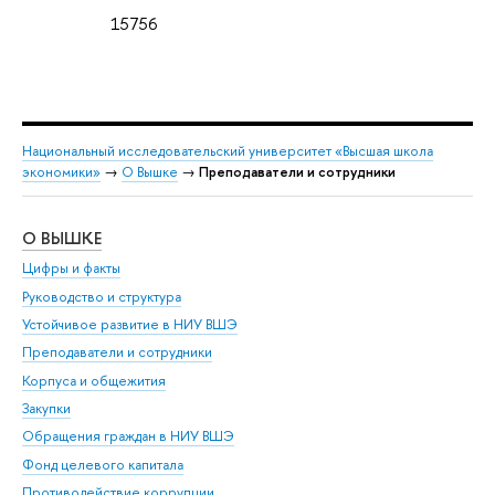
15756
Национальный исследовательский университет «Высшая школа
экономики»
→
О Вышке
→
Преподаватели и сотрудники
О ВЫШКЕ
ОБ
Цифры и факты
Ли
Руководство и структура
Дов
Устойчивое развитие в НИУ ВШЭ
Ол
Преподаватели и сотрудники
При
Корпуса и общежития
Вы
Закупки
При
Обращения граждан в НИУ ВШЭ
Ас
Фонд целевого капитала
До
Противодействие коррупции
Цен