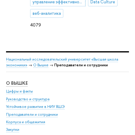
управление эффективностью
Data Culture
веб-аналитика
4079
Национальный исследовательский университет «Высшая школа
экономики»
→
О Вышке
→
Преподаватели и сотрудники
О ВЫШКЕ
ОБ
Цифры и факты
Ли
Руководство и структура
Дов
Устойчивое развитие в НИУ ВШЭ
Ол
Преподаватели и сотрудники
При
Корпуса и общежития
Вы
Закупки
При