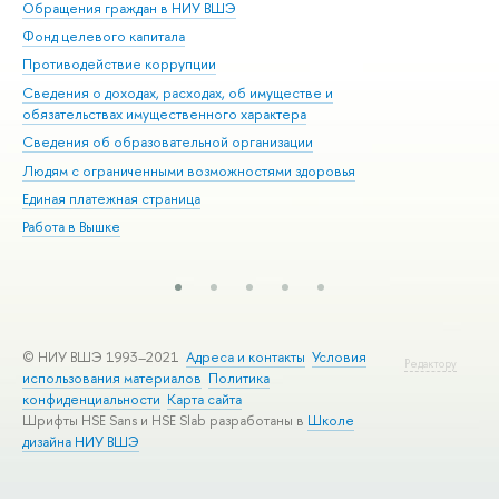
Обращения граждан в НИУ ВШЭ
Ас
Фонд целевого капитала
До
Противодействие коррупции
Цен
Сведения о доходах, расходах, об имуществе и
Би
обязательствах имущественного характера
Об
Сведения об образовательной организации
Обр
Людям с ограниченными возможностями здоровья
Единая платежная страница
Работа в Вышке
© НИУ ВШЭ 1993–2021
Адреса и контакты
Условия
Редактору
использования материалов
Политика
конфиденциальности
Карта сайта
Шрифты HSE Sans и HSE Slab разработаны в
Школе
дизайна НИУ ВШЭ