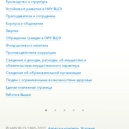
Руководство и структура
Дов
Устойчивое развитие в НИУ ВШЭ
Ол
Преподаватели и сотрудники
При
Корпуса и общежития
Вы
Закупки
При
Обращения граждан в НИУ ВШЭ
Ас
Фонд целевого капитала
До
Противодействие коррупции
Цен
Сведения о доходах, расходах, об имуществе и
Би
обязательствах имущественного характера
Об
Сведения об образовательной организации
Обр
Людям с ограниченными возможностями здоровья
Единая платежная страница
Работа в Вышке
© НИУ ВШЭ 1993–2021
Адреса и контакты
Условия