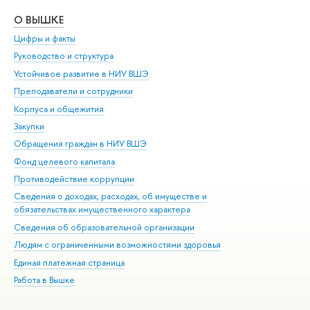
О ВЫШКЕ
ОБ
Цифры и факты
Ли
Руководство и структура
Дов
Устойчивое развитие в НИУ ВШЭ
Ол
Преподаватели и сотрудники
При
Корпуса и общежития
Вы
Закупки
При
Обращения граждан в НИУ ВШЭ
Ас
Фонд целевого капитала
До
Противодействие коррупции
Цен
Сведения о доходах, расходах, об имуществе и
Би
обязательствах имущественного характера
Об
Сведения об образовательной организации
Обр
Людям с ограниченными возможностями здоровья
Единая платежная страница
Работа в Вышке