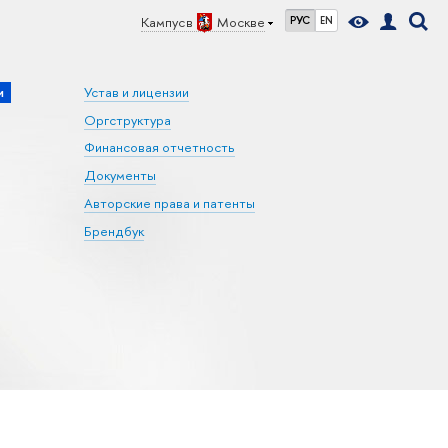
Кампус в
Москве
РУС
EN
и
Устав и лицензии
Оргструктура
Финансовая отчетность
Документы
Авторские права и патенты
Брендбук