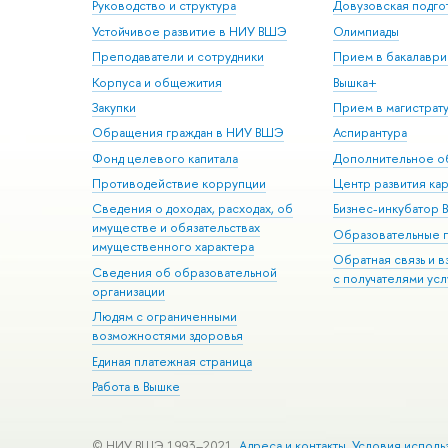
Руководство и структура
Довузовская подго
Устойчивое развитие в НИУ ВШЭ
Олимпиады
Преподаватели и сотрудники
Прием в бакалаври
Корпуса и общежития
Вышка+
Закупки
Прием в магистрат
Обращения граждан в НИУ ВШЭ
Аспирантура
Фонд целевого капитала
Дополнительное о
Противодействие коррупции
Центр развития ка
Сведения о доходах, расходах, об
Бизнес-инкубатор
имуществе и обязательствах
Образовательные 
имущественного характера
Обратная связь и 
Сведения об образовательной
с получателями усл
организации
Людям с ограниченными
возможностями здоровья
Единая платежная страница
Работа в Вышке
© НИУ ВШЭ 1993–2021
Адреса и контакты
Условия исполь