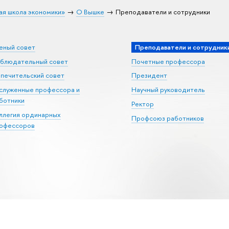
ая школа экономики»
О Вышке
Преподаватели и сотрудники
еный совет
Преподаватели и сотрудник
блюдательный совет
Почетные профессора
печительский совет
Президент
служенные профессора и
Научный руководитель
ботники
Ректор
ллегия ординарных
Профсоюз работников
офессоров