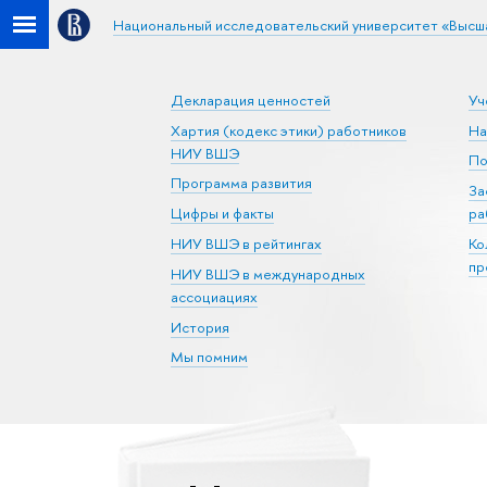
Национальный исследовательский университет «Высш
Декларация ценностей
Уч
Хартия (кодекс этики) работников
На
НИУ ВШЭ
По
Программа развития
За
Цифры и факты
ра
НИУ ВШЭ в рейтингах
Ко
пр
НИУ ВШЭ в международных
ассоциациях
История
Мы помним