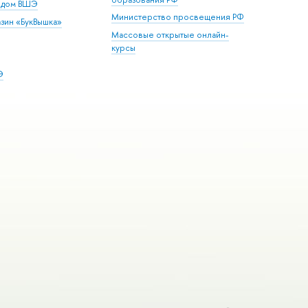
й дом ВШЭ
Министерство просвещения РФ
зин «БукВышка»
Массовые открытые онлайн-
курсы
Э