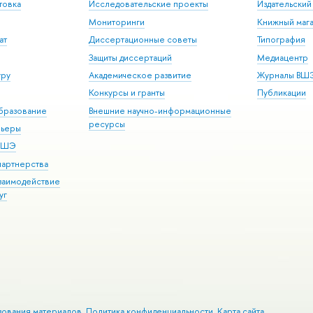
товка
Исследовательские проекты
Издательски
Мониторинги
Книжный мага
ат
Диссертационные советы
Типография
Защиты диссертаций
Медиацентр
уру
Академическое развитие
Журналы ВШ
Конкурсы и гранты
Публикации
бразование
Внешние научно-информационные
ресурсы
рьеры
 ВШЭ
партнерства
взаимодействие
уг
зования материалов
Политика конфиденциальности
Карта сайта