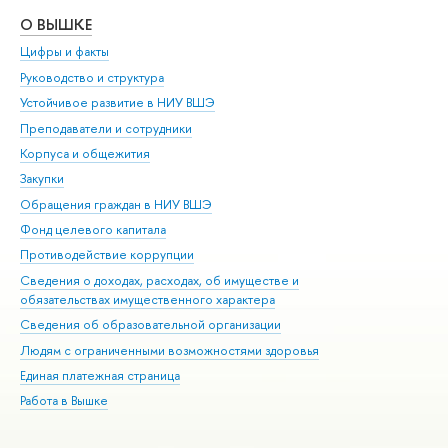
О ВЫШКЕ
ОБ
Цифры и факты
Ли
Руководство и структура
Дов
Устойчивое развитие в НИУ ВШЭ
Ол
Преподаватели и сотрудники
При
Корпуса и общежития
Вы
Закупки
При
Обращения граждан в НИУ ВШЭ
Ас
Фонд целевого капитала
До
Противодействие коррупции
Цен
Сведения о доходах, расходах, об имуществе и
Би
обязательствах имущественного характера
Об
Сведения об образовательной организации
Обр
Людям с ограниченными возможностями здоровья
Единая платежная страница
Работа в Вышке