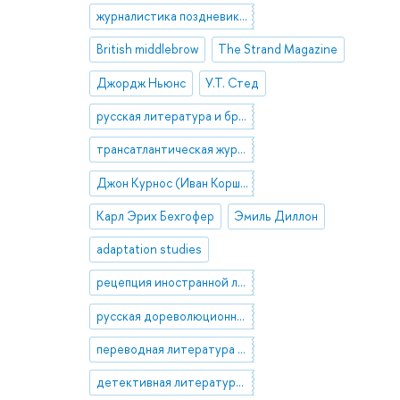
журналистика поздневикторианской Англии
British middlebrow
The Strand Magazine
Джордж Ньюнс
У.Т. Стед
русская литература и британский модернизм
трансатлантическая журналистика
Джон Курнос (Иван Коршун)
Карл Эрих Бехгофер
Эмиль Диллон
adaptation studies
рецепция иностранной литературы в России
русская дореволюционная журналистика
переводная литература в России
детективная литература в России