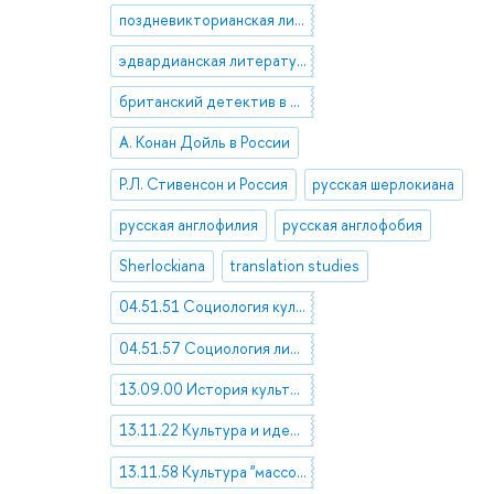
поздневикторианская литература в России
эдвардианская литература в России
британский детектив в России
А. Конан Дойль в России
Р.Л. Стивенсон и Россия
русская шерлокиана
русская англофилия
русская англофобия
Sherlockiana
translation studies
04.51.51 Социология культуры
04.51.57 Социология литературы и искусства
13.09.00 История культуры. История изучения культуры
13.11.22 Культура и идеология
13.11.58 Культура "массовая" и "элитарная"