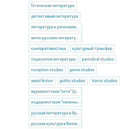
Готическая литература
детективная литература
литература и регионализм
англо-русские литературные связи
компаративистика
культурный трансфер
социология литературы
periodical studies
reception studies
genre studies
weird fiction
gothic studies
horror studies
журналистские "сети" (periodical networks)
модернистские "маленькие журналы" (little magazines)
русская литература в британской периодике
русская культура в Великобритании